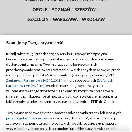
OPOLE
/
POZNAŃ
/
RZESZÓW
/
SZCZECIN
/
WARSZAWA
/
WROCŁAW
Szanujemy Twoją prywatność
Dołącz do nas:
Kliknij "Akceptuję i przechodzę do serwisu", aby wyrazić zgody na
korzystanie z technologii automatycznego śledzenia i zbierania danych,
TVP
dostęp do informacji na Twoim urządzeniu końcowym i ich
Abonament TVP
przechowywanie oraz na przetwarzanie Twoich danych osobowych przez
Regulamin TVP
nas, czyli Telewizję Polską S.A. w likwidacji (zwaną dalej również „TVP”),
Emisja w TVP
Polityka prywatności
Zaufanych Partnerów z IAB* (1201 firm)
oraz pozostałych
Zaufanych
Partnerów TVP (93 firm)
, w celach marketingowych (w tym do
Centrum informacji TVP
Moje zgody
zautomatyzowanego dopasowania reklam do Twoich zainteresowań i
mierzenia ich skuteczności) i pozostałych, które wskazujemy poniżej, a
Naziemna Telewizja Cyfrowa
Pomoc
także zgody na udostępnianie przez nas identyfikatora PPID do Google.
Sklep TVP
Biuro reklamy
Twoje dane osobowe zbierane podczas odwiedzania przez Ciebie naszych
Rada Programowa
Kontakt
poszczególnych serwisów
zwanych dalej „Portalem”, w tym informacje
zapisywane za pomocą technologii takich jak: pliki cookie, sygnalizatory
System NOS
WWW lub innych podobnych technologii umożliwiających świadczenie