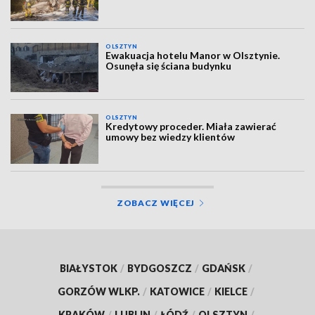
OLSZTYN
Ewakuacja hotelu Manor w Olsztynie.
Osunęła się ściana budynku
OLSZTYN
Kredytowy proceder. Miała zawierać
umowy bez wiedzy klientów
ZOBACZ WIĘCEJ
BIAŁYSTOK
/
BYDGOSZCZ
/
GDAŃSK
/
GORZÓW WLKP.
/
KATOWICE
/
KIELCE
/
KRAKÓW
/
LUBLIN
/
ŁÓDŹ
/
OLSZTYN
/