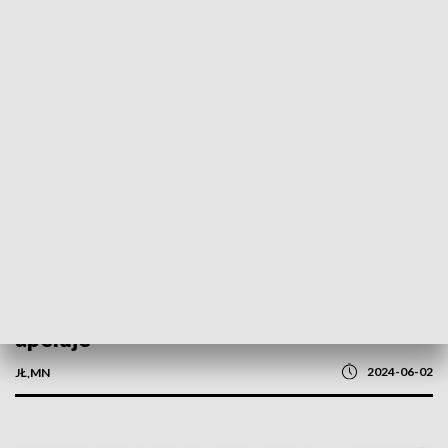
POWRÓT DO
OLSZTYN
TVP REGIONY
Powroty z długiego weekendu. Policja
apeluje
2024-06-02
JŁ,MN