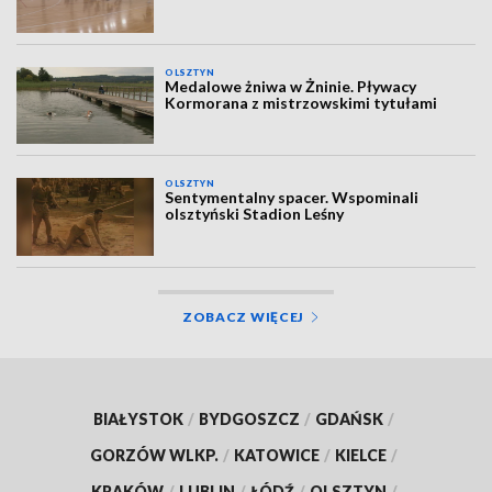
OLSZTYN
Medalowe żniwa w Żninie. Pływacy
Kormorana z mistrzowskimi tytułami
OLSZTYN
Sentymentalny spacer. Wspominali
olsztyński Stadion Leśny
ZOBACZ WIĘCEJ
BIAŁYSTOK
/
BYDGOSZCZ
/
GDAŃSK
/
GORZÓW WLKP.
/
KATOWICE
/
KIELCE
/
KRAKÓW
/
LUBLIN
/
ŁÓDŹ
/
OLSZTYN
/