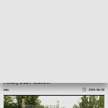
POWRÓT DO
OLSZTYN
TVP REGIONY
Siatkarska elita w Starych Jabłonkach.
Finały bez Polaków
2024-06-02
MN