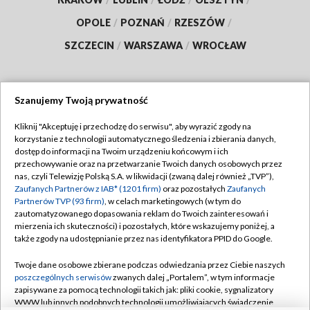
OPOLE
/
POZNAŃ
/
RZESZÓW
/
SZCZECIN
/
WARSZAWA
/
WROCŁAW
Szanujemy Twoją prywatność
Dołącz do nas:
Kliknij "Akceptuję i przechodzę do serwisu", aby wyrazić zgody na
korzystanie z technologii automatycznego śledzenia i zbierania danych,
TVP
dostęp do informacji na Twoim urządzeniu końcowym i ich
Abonament TVP
przechowywanie oraz na przetwarzanie Twoich danych osobowych przez
Regulamin TVP
nas, czyli Telewizję Polską S.A. w likwidacji (zwaną dalej również „TVP”),
Emisja w TVP
Polityka prywatności
Zaufanych Partnerów z IAB* (1201 firm)
oraz pozostałych
Zaufanych
Partnerów TVP (93 firm)
, w celach marketingowych (w tym do
Centrum informacji TVP
Moje zgody
zautomatyzowanego dopasowania reklam do Twoich zainteresowań i
mierzenia ich skuteczności) i pozostałych, które wskazujemy poniżej, a
Naziemna Telewizja Cyfrowa
Pomoc
także zgody na udostępnianie przez nas identyfikatora PPID do Google.
Sklep TVP
Biuro reklamy
Twoje dane osobowe zbierane podczas odwiedzania przez Ciebie naszych
Rada Programowa
Kontakt
poszczególnych serwisów
zwanych dalej „Portalem”, w tym informacje
zapisywane za pomocą technologii takich jak: pliki cookie, sygnalizatory
System NOS
WWW lub innych podobnych technologii umożliwiających świadczenie