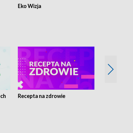
Eko Wizja
ach
Recepta na zdrowie
Wybieram z