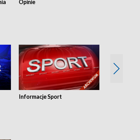
nia
Opinie
Opinie Elblą
Informacje Sport
Flesz sport