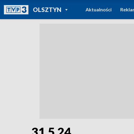
POWRÓT DO
OLSZTYN
Aktualności
Rekla
TVP REGIONY
31.5.24