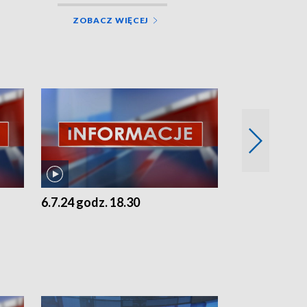
ZOBACZ WIĘCEJ
6.7.24 godz. 18.30
5.7.24 godz. 