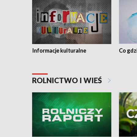
Informacje kulturalne
Co gdzi
ROLNICTWO I WIEŚ