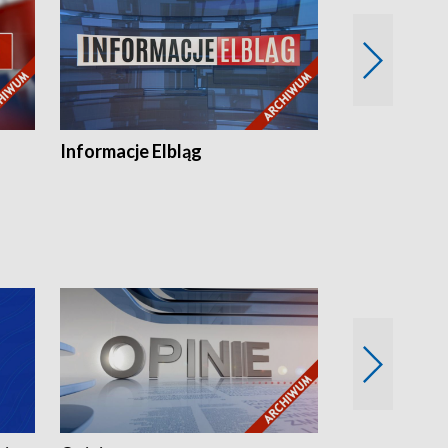
Informacje Elbląg
Wstaje nowy