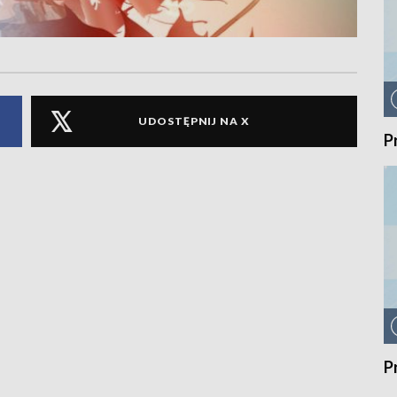
UDOSTĘPNIJ NA X
P
P