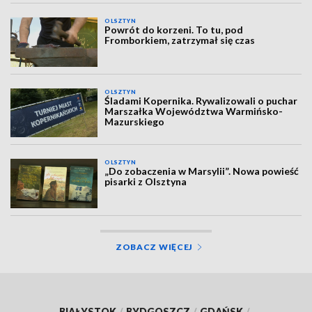
OLSZTYN
Powrót do korzeni. To tu, pod
Fromborkiem, zatrzymał się czas
OLSZTYN
Śladami Kopernika. Rywalizowali o puchar
Marszałka Województwa Warmińsko-
Mazurskiego
OLSZTYN
„Do zobaczenia w Marsylii”. Nowa powieść
pisarki z Olsztyna
ZOBACZ WIĘCEJ
BIAŁYSTOK
/
BYDGOSZCZ
/
GDAŃSK
/