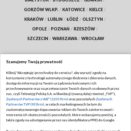
GORZÓW WLKP.
/
KATOWICE
/
KIELCE
/
KRAKÓW
/
LUBLIN
/
ŁÓDŹ
/
OLSZTYN
/
OPOLE
/
POZNAŃ
/
RZESZÓW
/
SZCZECIN
/
WARSZAWA
/
WROCŁAW
Szanujemy Twoją prywatność
Dołącz do nas:
Kliknij "Akceptuję i przechodzę do serwisu", aby wyrazić zgody na
korzystanie z technologii automatycznego śledzenia i zbierania danych,
TVP
dostęp do informacji na Twoim urządzeniu końcowym i ich
Abonament TVP
przechowywanie oraz na przetwarzanie Twoich danych osobowych przez
Regulamin TVP
nas, czyli Telewizję Polską S.A. w likwidacji (zwaną dalej również „TVP”),
Emisja w TVP
Polityka prywatności
Zaufanych Partnerów z IAB* (1201 firm)
oraz pozostałych
Zaufanych
Partnerów TVP (93 firm)
, w celach marketingowych (w tym do
Centrum informacji TVP
Moje zgody
zautomatyzowanego dopasowania reklam do Twoich zainteresowań i
mierzenia ich skuteczności) i pozostałych, które wskazujemy poniżej, a
Naziemna Telewizja Cyfrowa
Pomoc
także zgody na udostępnianie przez nas identyfikatora PPID do Google.
Sklep TVP
Biuro reklamy