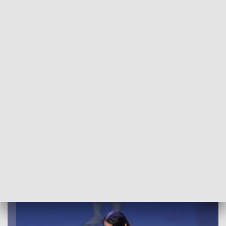
POWRÓT DO
OLSZTYN
TVP REGIONY
Precedensowy Wawrzyn. Literacki laur
znów dla Ishbel Szatrawskiej
2024-05-29
JW,MN