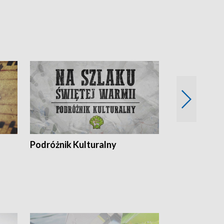
Podróżnik Kulturalny
Okolice Szla