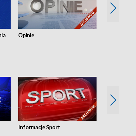
nia
Opinie
Opinie Elblą
Informacje Sport
Flesz sport