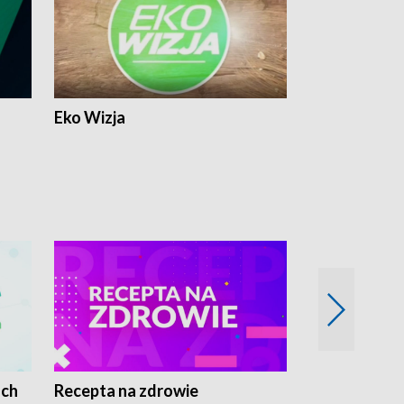
Eko Wizja
ach
Recepta na zdrowie
Wybieram z