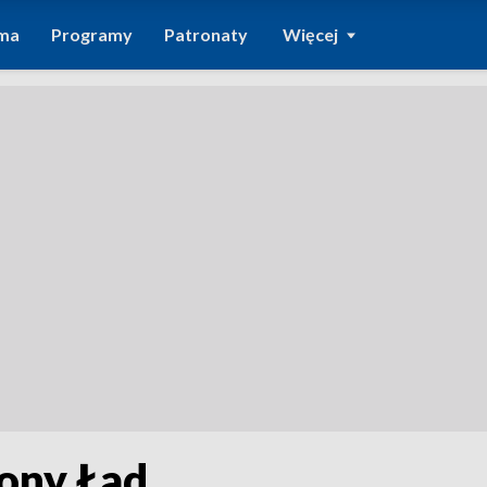
ma
Programy
Patronaty
Więcej
lony Ład