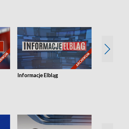
Informacje Elbląg
Wstaje nowy