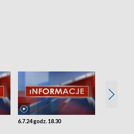
6.7.24 godz. 18.30
5.7.24 godz. 