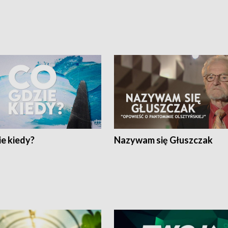
e kiedy?
Nazywam się Głuszczak