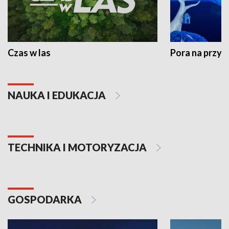
Czas w las
Pora na przyr
NAUKA I EDUKACJA
TECHNIKA I MOTORYZACJA
GOSPODARKA