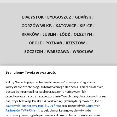
BIAŁYSTOK
/
BYDGOSZCZ
/
GDAŃSK
/
GORZÓW WLKP.
/
KATOWICE
/
KIELCE
/
KRAKÓW
/
LUBLIN
/
ŁÓDŹ
/
OLSZTYN
/
OPOLE
/
POZNAŃ
/
RZESZÓW
/
SZCZECIN
/
WARSZAWA
/
WROCŁAW
Szanujemy Twoją prywatność
Dołącz do nas:
Kliknij "Akceptuję i przechodzę do serwisu", aby wyrazić zgody na
korzystanie z technologii automatycznego śledzenia i zbierania danych,
TVP
dostęp do informacji na Twoim urządzeniu końcowym i ich
Abonament TVP
przechowywanie oraz na przetwarzanie Twoich danych osobowych przez
Regulamin TVP
nas, czyli Telewizję Polską S.A. w likwidacji (zwaną dalej również „TVP”),
Emisja w TVP
Polityka prywatności
Zaufanych Partnerów z IAB* (1201 firm)
oraz pozostałych
Zaufanych
Partnerów TVP (93 firm)
, w celach marketingowych (w tym do
Centrum informacji TVP
Moje zgody
zautomatyzowanego dopasowania reklam do Twoich zainteresowań i