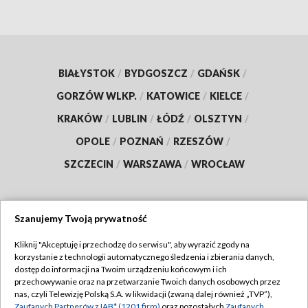
BIAŁYSTOK
/
BYDGOSZCZ
/
GDAŃSK
/
GORZÓW WLKP.
/
KATOWICE
/
KIELCE
/
KRAKÓW
/
LUBLIN
/
ŁÓDŹ
/
OLSZTYN
/
OPOLE
/
POZNAŃ
/
RZESZÓW
/
SZCZECIN
/
WARSZAWA
/
WROCŁAW
Szanujemy Twoją prywatność
Dołącz do nas:
Kliknij "Akceptuję i przechodzę do serwisu", aby wyrazić zgody na
korzystanie z technologii automatycznego śledzenia i zbierania danych,
TVP
dostęp do informacji na Twoim urządzeniu końcowym i ich
Abonament TVP
przechowywanie oraz na przetwarzanie Twoich danych osobowych przez
Regulamin TVP
nas, czyli Telewizję Polską S.A. w likwidacji (zwaną dalej również „TVP”),
Emisja w TVP
Zaufanych Partnerów z IAB* (1201 firm)
oraz pozostałych
Zaufanych
Polityka prywatności