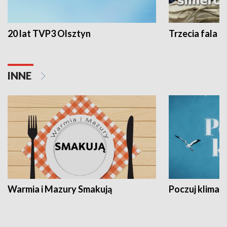
20 lat TVP3 Olsztyn
Trzecia fala -
INNE
Warmia i Mazury Smakują
Poczuj klimat