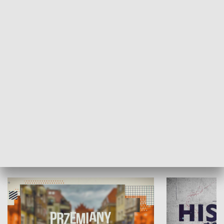
SPOŁECZEŃSTWO
Moje miejsce
Winda region
HISTORIA