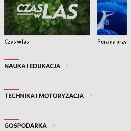
Czas w las
Pora na przyr
NAUKA I EDUKACJA
TECHNIKA I MOTORYZACJA
GOSPODARKA