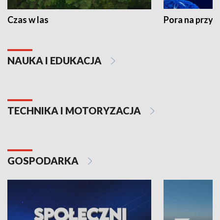
Czas w las
Pora na przyr
NAUKA I EDUKACJA
TECHNIKA I MOTORYZACJA
GOSPODARKA