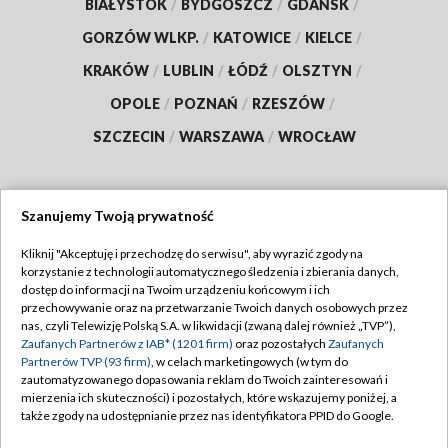
BIAŁYSTOK
/
BYDGOSZCZ
/
GDAŃSK
/
GORZÓW WLKP.
/
KATOWICE
/
KIELCE
/
KRAKÓW
/
LUBLIN
/
ŁÓDŹ
/
OLSZTYN
/
OPOLE
/
POZNAŃ
/
RZESZÓW
/
SZCZECIN
/
WARSZAWA
/
WROCŁAW
Szanujemy Twoją prywatność
Dołącz do nas:
Kliknij "Akceptuję i przechodzę do serwisu", aby wyrazić zgody na
korzystanie z technologii automatycznego śledzenia i zbierania danych,
TVP
dostęp do informacji na Twoim urządzeniu końcowym i ich
Abonament TVP
przechowywanie oraz na przetwarzanie Twoich danych osobowych przez
Regulamin TVP
nas, czyli Telewizję Polską S.A. w likwidacji (zwaną dalej również „TVP”),
Emisja w TVP
Zaufanych Partnerów z IAB* (1201 firm)
oraz pozostałych
Zaufanych
Polityka prywatności
Partnerów TVP (93 firm)
, w celach marketingowych (w tym do
Centrum informacji TVP
Moje zgody
zautomatyzowanego dopasowania reklam do Twoich zainteresowań i
mierzenia ich skuteczności) i pozostałych, które wskazujemy poniżej, a
Naziemna Telewizja Cyfrowa
Pomoc
także zgody na udostępnianie przez nas identyfikatora PPID do Google.
Sklep TVP
Biuro reklamy