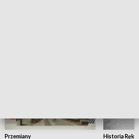
Moje miejsce
Winda region
HISTORIA
Przemiany
Historia Ręką