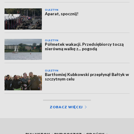
OLSZTYN
Aparat, spocznij!
OLSZTYN
Półmetek wakacji. Przedsiębiorcy toczą
nierówną walkę z... pogodą
OLSZTYN
Bartłomiej Kubkowski przepłynął Bałtyk w
szczytnym celu
ZOBACZ WIĘCEJ