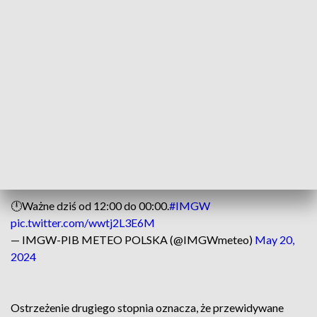
oraz porywy wiatru do 70 km/h. Prawdopodobieństwo
wystąpienia zjawisk w północnej części kraju oceniono na 70
proc., zaś w południowo-wschodniej - 80 proc.
Uwaga, ostrzegamy ⚠️.
🟠Prognozowane są burze z opadami deszczu do 35 mm, lok.
do 50 mm oraz porywy wiatru do 70 km/h. Miejscami grad.
🟡Prognozowane są burze z opadami deszczu od 20 do 35
mm oraz porywy wiatru do 70 km/h. Miejscami grad.
🕛Ważne dziś od 12:00 do 00:00.
#IMGW
pic.twitter.com/wwtj2L3E6M
— IMGW-PIB METEO POLSKA (@IMGWmeteo)
May 20,
2024
Ostrzeżenie drugiego stopnia oznacza, że przewidywane