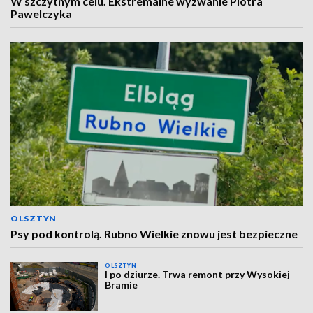
W szczytnym celu. Ekstremalne wyzwanie Piotra
Pawelczyka
OLSZTYN
Psy pod kontrolą. Rubno Wielkie znowu jest bezpieczne
OLSZTYN
I po dziurze. Trwa remont przy Wysokiej
Bramie