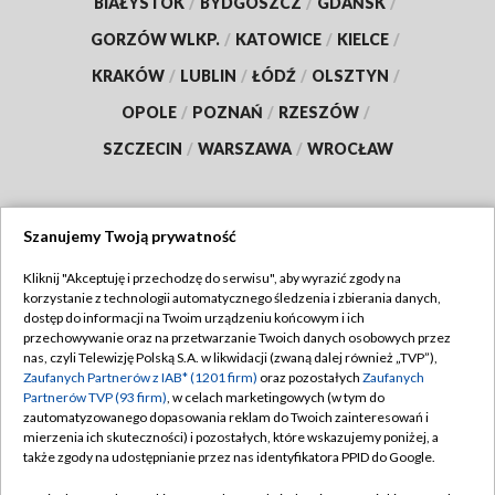
BIAŁYSTOK
/
BYDGOSZCZ
/
GDAŃSK
/
GORZÓW WLKP.
/
KATOWICE
/
KIELCE
/
KRAKÓW
/
LUBLIN
/
ŁÓDŹ
/
OLSZTYN
/
OPOLE
/
POZNAŃ
/
RZESZÓW
/
SZCZECIN
/
WARSZAWA
/
WROCŁAW
Szanujemy Twoją prywatność
Dołącz do nas:
Kliknij "Akceptuję i przechodzę do serwisu", aby wyrazić zgody na
korzystanie z technologii automatycznego śledzenia i zbierania danych,
TVP
dostęp do informacji na Twoim urządzeniu końcowym i ich
Abonament TVP
przechowywanie oraz na przetwarzanie Twoich danych osobowych przez
Regulamin TVP
nas, czyli Telewizję Polską S.A. w likwidacji (zwaną dalej również „TVP”),
Emisja w TVP
Polityka prywatności
Zaufanych Partnerów z IAB* (1201 firm)
oraz pozostałych
Zaufanych
Partnerów TVP (93 firm)
, w celach marketingowych (w tym do
Centrum informacji TVP
Moje zgody
zautomatyzowanego dopasowania reklam do Twoich zainteresowań i
mierzenia ich skuteczności) i pozostałych, które wskazujemy poniżej, a
Naziemna Telewizja Cyfrowa
Pomoc
także zgody na udostępnianie przez nas identyfikatora PPID do Google.
Sklep TVP
Biuro reklamy