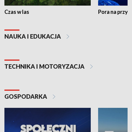
Czas w las
Pora na przyr
NAUKA I EDUKACJA
TECHNIKA I MOTORYZACJA
GOSPODARKA