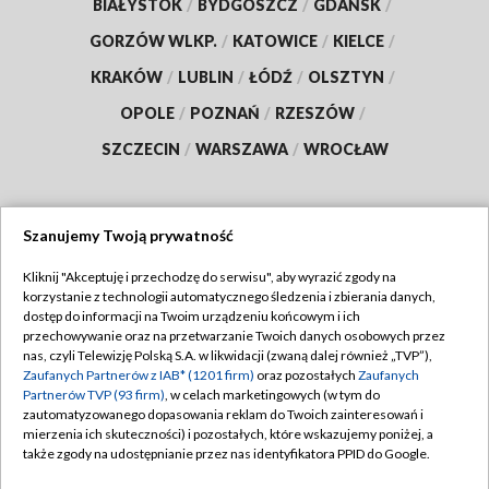
BIAŁYSTOK
/
BYDGOSZCZ
/
GDAŃSK
/
GORZÓW WLKP.
/
KATOWICE
/
KIELCE
/
KRAKÓW
/
LUBLIN
/
ŁÓDŹ
/
OLSZTYN
/
OPOLE
/
POZNAŃ
/
RZESZÓW
/
SZCZECIN
/
WARSZAWA
/
WROCŁAW
Szanujemy Twoją prywatność
Dołącz do nas:
Kliknij "Akceptuję i przechodzę do serwisu", aby wyrazić zgody na
korzystanie z technologii automatycznego śledzenia i zbierania danych,
TVP
dostęp do informacji na Twoim urządzeniu końcowym i ich
Abonament TVP
przechowywanie oraz na przetwarzanie Twoich danych osobowych przez
Regulamin TVP
nas, czyli Telewizję Polską S.A. w likwidacji (zwaną dalej również „TVP”),
Emisja w TVP
Zaufanych Partnerów z IAB* (1201 firm)
oraz pozostałych
Zaufanych
Polityka prywatności
Partnerów TVP (93 firm)
, w celach marketingowych (w tym do
Centrum informacji TVP
Moje zgody
zautomatyzowanego dopasowania reklam do Twoich zainteresowań i
mierzenia ich skuteczności) i pozostałych, które wskazujemy poniżej, a
Naziemna Telewizja Cyfrowa
Pomoc
także zgody na udostępnianie przez nas identyfikatora PPID do Google.
Sklep TVP
Biuro reklamy