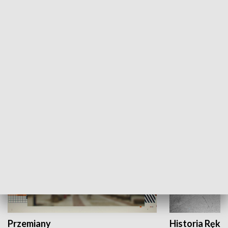
Moje miejsce
Winda region
HISTORIA
Przemiany
Historia Ręką