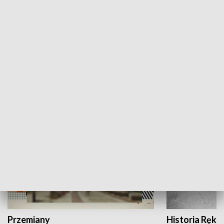
Moje miejsce
Winda region
HISTORIA
Przemiany
Historia Ręką