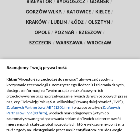
BIAŁYSTOK
/
BYDGOSZCZ
/
GDAŃSK
/
GORZÓW WLKP.
/
KATOWICE
/
KIELCE
/
KRAKÓW
/
LUBLIN
/
ŁÓDŹ
/
OLSZTYN
/
OPOLE
/
POZNAŃ
/
RZESZÓW
/
SZCZECIN
/
WARSZAWA
/
WROCŁAW
Szanujemy Twoją prywatność
Dołącz do nas:
Kliknij "Akceptuję i przechodzę do serwisu", aby wyrazić zgody na
korzystanie z technologii automatycznego śledzenia i zbierania danych,
TVP
dostęp do informacji na Twoim urządzeniu końcowym i ich
Abonament TVP
przechowywanie oraz na przetwarzanie Twoich danych osobowych przez
Regulamin TVP
nas, czyli Telewizję Polską S.A. w likwidacji (zwaną dalej również „TVP”),
Emisja w TVP
Zaufanych Partnerów z IAB* (1201 firm)
oraz pozostałych
Zaufanych
Polityka prywatności
Partnerów TVP (93 firm)
, w celach marketingowych (w tym do
Centrum informacji TVP
Moje zgody
zautomatyzowanego dopasowania reklam do Twoich zainteresowań i
mierzenia ich skuteczności) i pozostałych, które wskazujemy poniżej, a
Naziemna Telewizja Cyfrowa
Pomoc
także zgody na udostępnianie przez nas identyfikatora PPID do Google.
Sklep TVP
Biuro reklamy