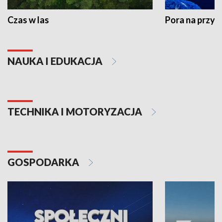
Czas w las
Pora na przyr
NAUKA I EDUKACJA
TECHNIKA I MOTORYZACJA
GOSPODARKA