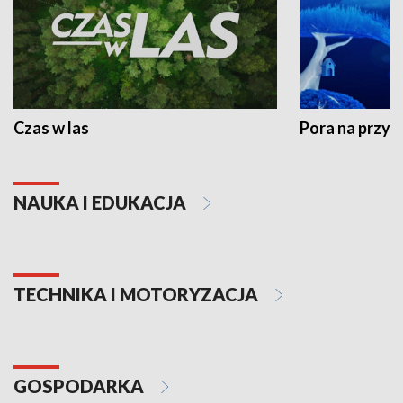
Czas w las
Pora na przyr
NAUKA I EDUKACJA
TECHNIKA I MOTORYZACJA
GOSPODARKA