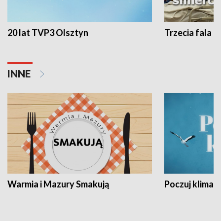
20 lat TVP3 Olsztyn
Trzecia fala -
INNE
Warmia i Mazury Smakują
Poczuj klimat