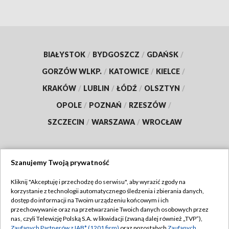
BIAŁYSTOK
/
BYDGOSZCZ
/
GDAŃSK
/
GORZÓW WLKP.
/
KATOWICE
/
KIELCE
/
KRAKÓW
/
LUBLIN
/
ŁÓDŹ
/
OLSZTYN
/
OPOLE
/
POZNAŃ
/
RZESZÓW
/
SZCZECIN
/
WARSZAWA
/
WROCŁAW
Szanujemy Twoją prywatność
Dołącz do nas:
Kliknij "Akceptuję i przechodzę do serwisu", aby wyrazić zgody na
korzystanie z technologii automatycznego śledzenia i zbierania danych,
TVP
dostęp do informacji na Twoim urządzeniu końcowym i ich
Abonament TVP
przechowywanie oraz na przetwarzanie Twoich danych osobowych przez
Regulamin TVP
nas, czyli Telewizję Polską S.A. w likwidacji (zwaną dalej również „TVP”),
Emisja w TVP
Zaufanych Partnerów z IAB* (1201 firm)
oraz pozostałych
Zaufanych
Polityka prywatności