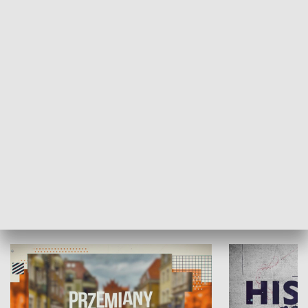
SPOŁECZEŃSTWO
Moje miejsce
Winda region
HISTORIA