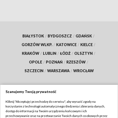
BIAŁYSTOK
/
BYDGOSZCZ
/
GDAŃSK
/
GORZÓW WLKP.
/
KATOWICE
/
KIELCE
/
KRAKÓW
/
LUBLIN
/
ŁÓDŹ
/
OLSZTYN
/
OPOLE
/
POZNAŃ
/
RZESZÓW
/
SZCZECIN
/
WARSZAWA
/
WROCŁAW
Szanujemy Twoją prywatność
Dołącz do nas:
Kliknij "Akceptuję i przechodzę do serwisu", aby wyrazić zgody na
korzystanie z technologii automatycznego śledzenia i zbierania danych,
TVP
dostęp do informacji na Twoim urządzeniu końcowym i ich
Abonament TVP
przechowywanie oraz na przetwarzanie Twoich danych osobowych przez
Regulamin TVP