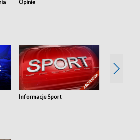
nia
Opinie
Opinie Elblą
Informacje Sport
Flesz sport