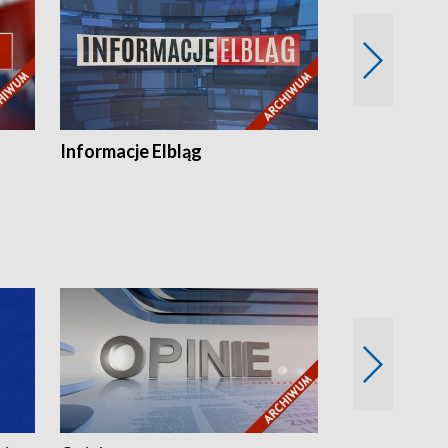
Informacje Elbląg
Wstaje nowy