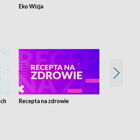
Eko Wizja
ach
Recepta na zdrowie
Wybieram z