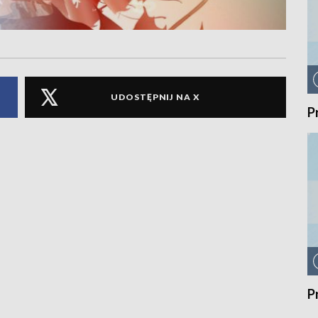
UDOSTĘPNIJ NA X
P
P