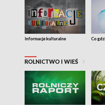
Informacje kulturalne
Co gdzi
ROLNICTWO I WIEŚ