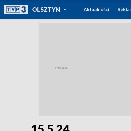
POWRÓT DO
OLSZTYN
Aktualności
Rekla
TVP REGIONY
15.5.24