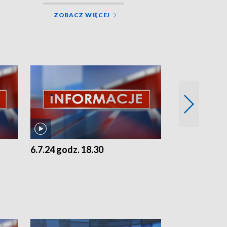
ZOBACZ WIĘCEJ
6.7.24 godz. 18.30
5.7.24 godz. 