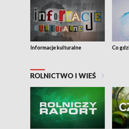
Informacje kulturalne
Co gdzi
ROLNICTWO I WIEŚ