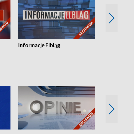
Informacje Elbląg
Wstaje nowy