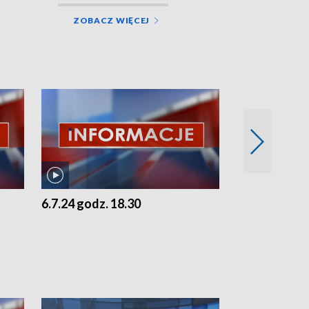
ZOBACZ WIĘCEJ
6.7.24 godz. 18.30
5.7.24 godz. 