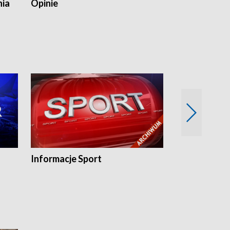
nia
Opinie
Opinie Elblą
Informacje Sport
Flesz sport