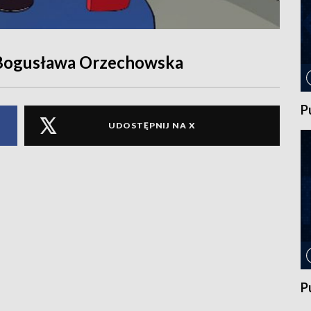
 Bogusława Orzechowska
P
UDOSTĘPNIJ NA X
P