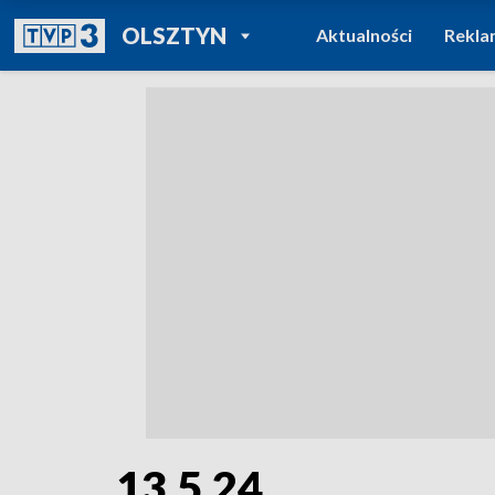
POWRÓT DO
OLSZTYN
Aktualności
Rekla
TVP REGIONY
13.5.24