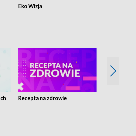
Eko Wizja
ach
Recepta na zdrowie
Wybieram z