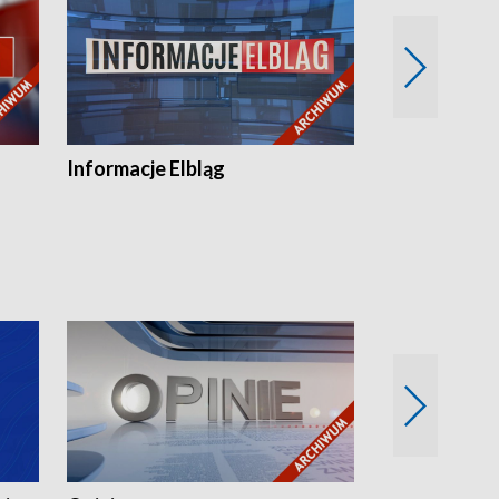
Informacje Elbląg
Wstaje nowy