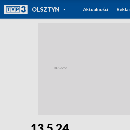
POWRÓT DO
OLSZTYN
Aktualności
Rekla
TVP REGIONY
13.5.24