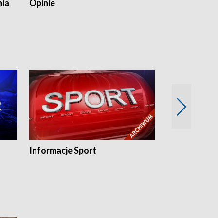
nia
Opinie
Opinie Elblą
Informacje Sport
Flesz sport