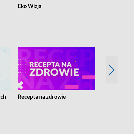
Eko Wizja
ach
Recepta na zdrowie
Wybieram z