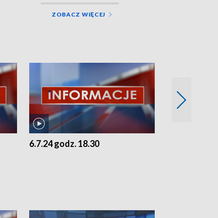
ZOBACZ WIĘCEJ
6.7.24 godz. 18.30
5.7.24 godz. 