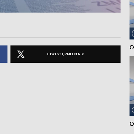
O
UDOSTĘPNIJ NA X
O