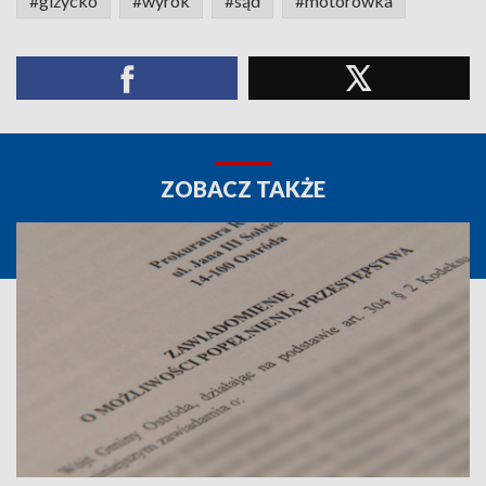
#giżycko
#wyrok
#sąd
#motorówka
ZOBACZ TAKŻE