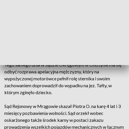
naruszyło właściwości konstrukcyjne motorówki.
Proces w tej sprawie rozpoczął się w czwartek przed Sądem
Rejonowym w Giżycku. Oskarżony nie przyznał się do winy i
odmówił składania wyjaśnień. Po przesłuchaniu dwóch
świadków oraz dwóch oskarżycieli posiłkowych przewód
sądowy został zamknięty. Sąd odroczył wydanie wyroku do
20 maja 2024 r. do godz. 14.
Tego samego dnia w Sądzie Okręgowym w Olsztynie ma się
odbyć rozprawa apelacyjna mężczyzny, który na
wypożyczonej motorówce pełnił rolę sternika i swoim
zachowaniem doprowadził do wypadku na jez. Tałty, w
którym zginęło dziecko.
Sąd Rejonowy w Mrągowie skazał Piotra O. na karę 4 lat i 3
miesięcy pozbawienia wolności. Sąd orzekł wobec
oskarżonego także środek karny w postaci zakazu
prowadzenia wszelkich pojazdów mechanicznych w łącznym