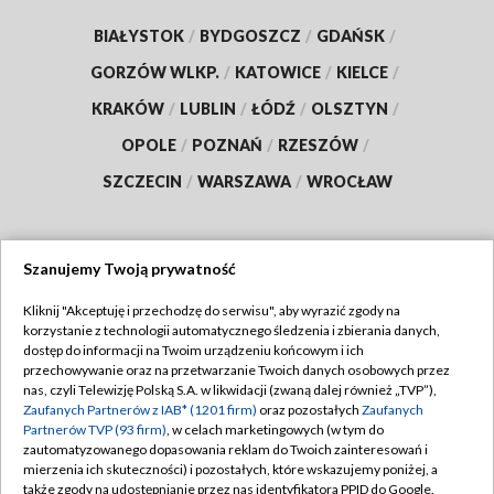
BIAŁYSTOK
/
BYDGOSZCZ
/
GDAŃSK
/
GORZÓW WLKP.
/
KATOWICE
/
KIELCE
/
KRAKÓW
/
LUBLIN
/
ŁÓDŹ
/
OLSZTYN
/
OPOLE
/
POZNAŃ
/
RZESZÓW
/
SZCZECIN
/
WARSZAWA
/
WROCŁAW
Szanujemy Twoją prywatność
Dołącz do nas:
Kliknij "Akceptuję i przechodzę do serwisu", aby wyrazić zgody na
korzystanie z technologii automatycznego śledzenia i zbierania danych,
TVP
dostęp do informacji na Twoim urządzeniu końcowym i ich
Abonament TVP
przechowywanie oraz na przetwarzanie Twoich danych osobowych przez
Regulamin TVP
nas, czyli Telewizję Polską S.A. w likwidacji (zwaną dalej również „TVP”),
Emisja w TVP
Polityka prywatności
Zaufanych Partnerów z IAB* (1201 firm)
oraz pozostałych
Zaufanych
Partnerów TVP (93 firm)
, w celach marketingowych (w tym do
Centrum informacji TVP
Moje zgody
zautomatyzowanego dopasowania reklam do Twoich zainteresowań i
mierzenia ich skuteczności) i pozostałych, które wskazujemy poniżej, a
Naziemna Telewizja Cyfrowa
Pomoc
także zgody na udostępnianie przez nas identyfikatora PPID do Google.