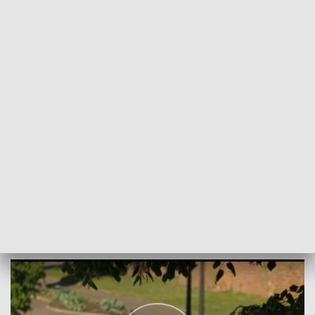
POWRÓT DO
OLSZTYN
TVP REGIONY
Terror w Braniewie. „Wszyscy się boimy”
2024-05-08
RS, KaP