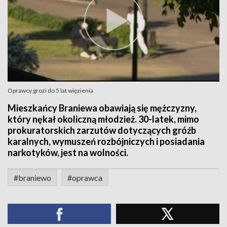
Oprawcy grozi do 5 lat więzienia
Mieszkańcy Braniewa obawiają się mężczyzny,
który nękał okoliczną młodzież. 30-latek, mimo
prokuratorskich zarzutów dotyczących gróźb
karalnych, wymuszeń rozbójniczych i posiadania
narkotyków, jest na wolności.
#braniewo
#oprawca