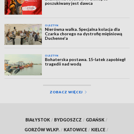
poszukiwany jest dawca
OLSZTYN
Nierówna walka. Specjalna kolacja dla
Czarka chorego na dystrofię mięśniową
Duchenne'a
OLSZTYN
Bohaterska postawa. 15-latek zapobiegł
tragedii nad wodą
ZOBACZ WIĘCEJ
BIAŁYSTOK
/
BYDGOSZCZ
/
GDAŃSK
/
GORZÓW WLKP.
/
KATOWICE
/
KIELCE
/