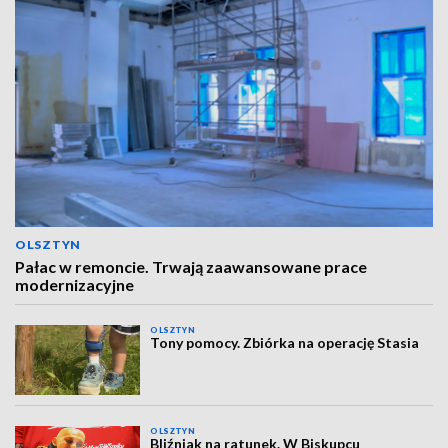
OLSZTYN
Pałac w remoncie. Trwają zaawansowane prace
modernizacyjne
OLSZTYN
Tony pomocy. Zbiórka na operację Stasia
OLSZTYN
Bliźniak na ratunek. W Biskupcu