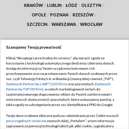
KRAKÓW
/
LUBLIN
/
ŁÓDŹ
/
OLSZTYN
/
OPOLE
/
POZNAŃ
/
RZESZÓW
/
SZCZECIN
/
WARSZAWA
/
WROCŁAW
Szanujemy Twoją prywatność
Dołącz do nas:
Kliknij "Akceptuję i przechodzę do serwisu", aby wyrazić zgody na
korzystanie z technologii automatycznego śledzenia i zbierania danych,
TVP
dostęp do informacji na Twoim urządzeniu końcowym i ich
Abonament TVP
przechowywanie oraz na przetwarzanie Twoich danych osobowych przez
Regulamin TVP
nas, czyli Telewizję Polską S.A. w likwidacji (zwaną dalej również „TVP”),
Emisja w TVP
Polityka prywatności
Zaufanych Partnerów z IAB* (1201 firm)
oraz pozostałych
Zaufanych
Partnerów TVP (93 firm)
, w celach marketingowych (w tym do
Centrum informacji TVP
Moje zgody
zautomatyzowanego dopasowania reklam do Twoich zainteresowań i
mierzenia ich skuteczności) i pozostałych, które wskazujemy poniżej, a
Naziemna Telewizja Cyfrowa
Pomoc
także zgody na udostępnianie przez nas identyfikatora PPID do Google.
Sklep TVP
Biuro reklamy
Twoje dane osobowe zbierane podczas odwiedzania przez Ciebie naszych
Rada Programowa
Kontakt
poszczególnych serwisów
zwanych dalej „Portalem”, w tym informacje
zapisywane za pomocą technologii takich jak: pliki cookie, sygnalizatory