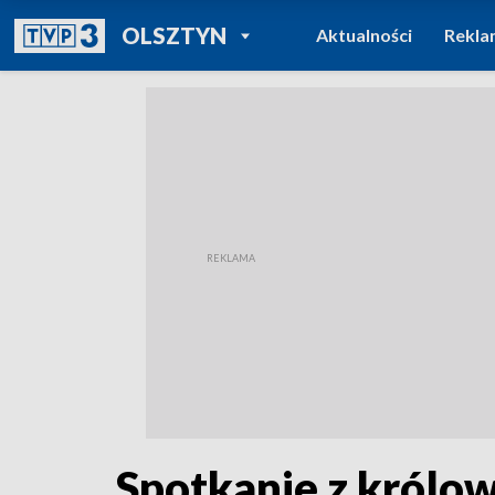
POWRÓT DO
OLSZTYN
Aktualności
Rekla
TVP REGIONY
Spotkanie z królo