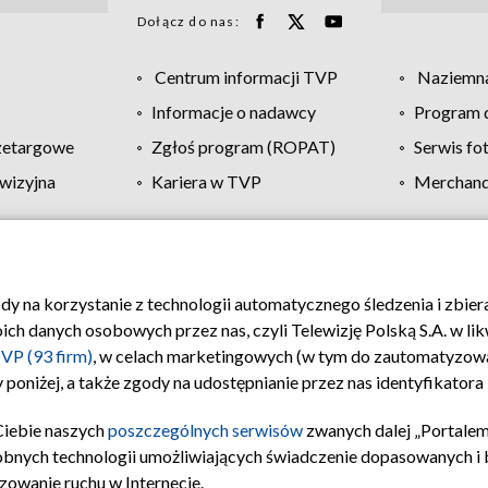
Dołącz do nas:
Centrum informacji TVP
Naziemna
Informacje o nadawcy
Program d
zetargowe
Zgłoś program (ROPAT)
Serwis fo
wizyjna
Kariera w TVP
Merchandi
Polityka prywatności
Moje zgody
Pomoc
Biuro re
ody na korzystanie z technologii automatycznego śledzenia i zbie
 danych osobowych przez nas, czyli Telewizję Polską S.A. w likw
VP (93 firm)
, w celach marketingowych (w tym do zautomatyzow
 poniżej, a także zgody na udostępnianie przez nas identyfikator
Ciebie naszych
poszczególnych serwisów
zwanych dalej „Portalem
obnych technologii umożliwiających świadczenie dopasowanych i be
zowanie ruchu w Internecie.