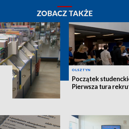
ZOBACZ TAKŻE
OLSZTYN
Początek studencki
Pierwsza tura rekru