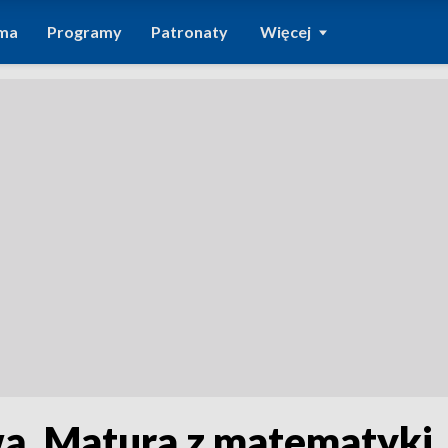
ma
Programy
Patronaty
Więcej
wą. Matura z matematyki