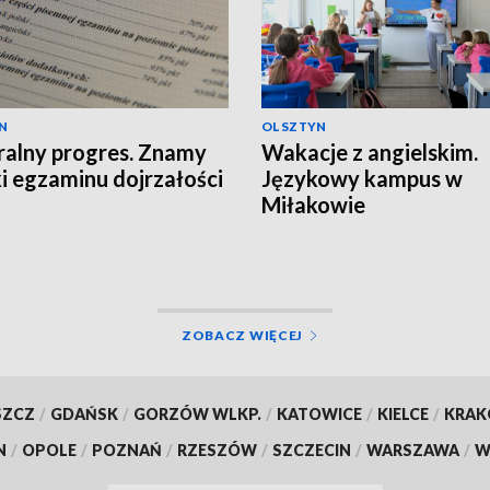
N
OLSZTYN
alny progres. Znamy
Wakacje z angielskim.
i egzaminu dojrzałości
Językowy kampus w
Miłakowie
ZOBACZ WIĘCEJ
SZCZ
/
GDAŃSK
/
GORZÓW WLKP.
/
KATOWICE
/
KIELCE
/
KRA
N
/
OPOLE
/
POZNAŃ
/
RZESZÓW
/
SZCZECIN
/
WARSZAWA
/
W