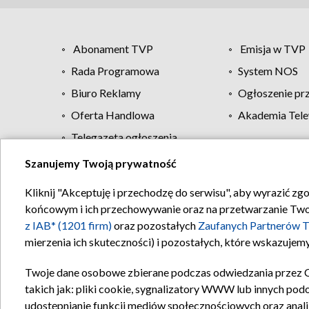
Abonament TVP
Emisja w TVP
Rada Programowa
System NOS
Biuro Reklamy
Ogłoszenie pr
Oferta Handlowa
Akademia Tele
Telegazeta ogłoszenia
Szanujemy Twoją prywatność
Regulamin TVP
Kliknij "Akceptuję i przechodzę do serwisu", aby wyrazić zg
końcowym i ich przechowywanie oraz na przetwarzanie Twoich
z IAB* (1201 firm)
oraz pozostałych
Zaufanych Partnerów T
mierzenia ich skuteczności) i pozostałych, które wskazujemy
Twoje dane osobowe zbierane podczas odwiedzania przez 
takich jak: pliki cookie, sygnalizatory WWW lub innych pod
udostępnianie funkcji mediów społecznościowych oraz anali