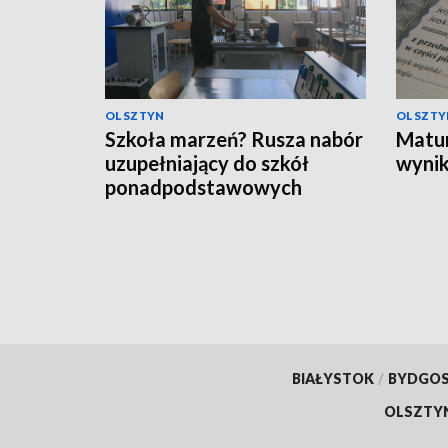
OLSZTYN
OLSZTY
Szkoła marzeń? Rusza nabór
Matur
uzupełniający do szkół
wynik
ponadpodstawowych
BIAŁYSTOK
/
BYDGO
OLSZTY