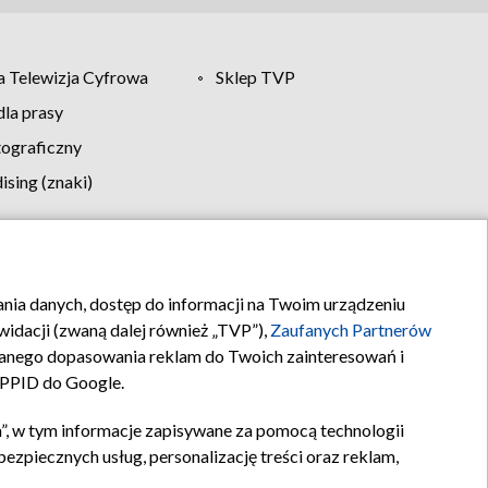
 Telewizja Cyfrowa
Sklep TVP
la prasy
tograficzny
sing (znaki)
klamy
Kontakt
rania danych, dostęp do informacji na Twoim urządzeniu
idacji (zwaną dalej również „TVP”),
Zaufanych Partnerów
anego dopasowania reklam do Twoich zainteresowań i
a PPID do Google.
”, w tym informacje zapisywane za pomocą technologii
zpiecznych usług, personalizację treści oraz reklam,