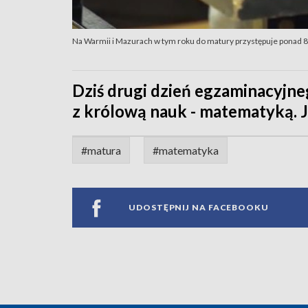
Na Warmii i Mazurach w tym roku do matury przystępuje ponad 8 
Dziś drugi dzień egzaminacyjne
z królową nauk - matematyką. J
#matura
#matematyka
UDOSTĘPNIJ NA FACEBOOKU