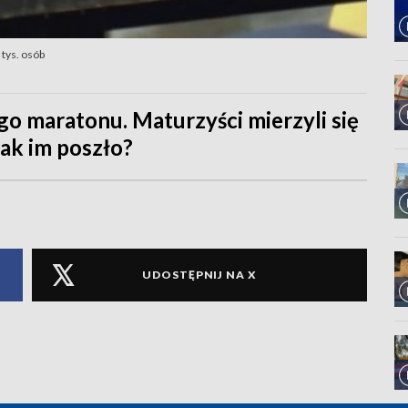
tys. osób
go maratonu. Maturzyści mierzyli się
ak im poszło?
UDOSTĘPNIJ NA X