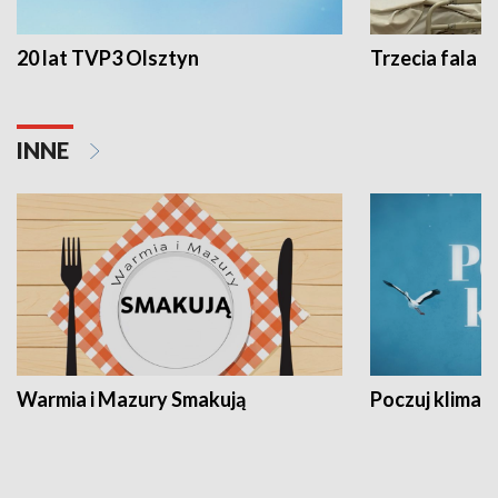
20 lat TVP3 Olsztyn
Trzecia fala -
INNE
Warmia i Mazury Smakują
Poczuj klimat