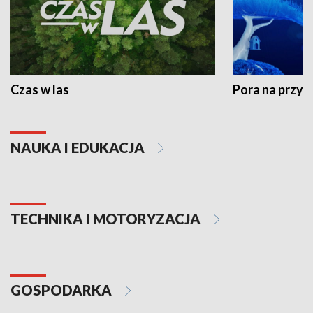
Czas w las
Pora na przyr
NAUKA I EDUKACJA
TECHNIKA I MOTORYZACJA
GOSPODARKA