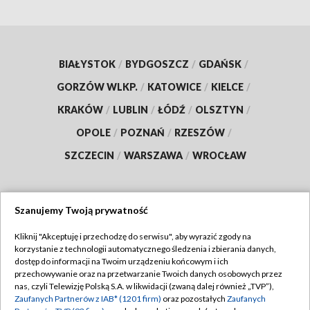
BIAŁYSTOK
/
BYDGOSZCZ
/
GDAŃSK
/
GORZÓW WLKP.
/
KATOWICE
/
KIELCE
/
KRAKÓW
/
LUBLIN
/
ŁÓDŹ
/
OLSZTYN
/
OPOLE
/
POZNAŃ
/
RZESZÓW
/
SZCZECIN
/
WARSZAWA
/
WROCŁAW
Szanujemy Twoją prywatność
Dołącz do nas:
Kliknij "Akceptuję i przechodzę do serwisu", aby wyrazić zgody na
korzystanie z technologii automatycznego śledzenia i zbierania danych,
TVP
dostęp do informacji na Twoim urządzeniu końcowym i ich
Abonament TVP
przechowywanie oraz na przetwarzanie Twoich danych osobowych przez
Regulamin TVP
nas, czyli Telewizję Polską S.A. w likwidacji (zwaną dalej również „TVP”),
Emisja w TVP
Zaufanych Partnerów z IAB* (1201 firm)
oraz pozostałych
Zaufanych
Polityka prywatności