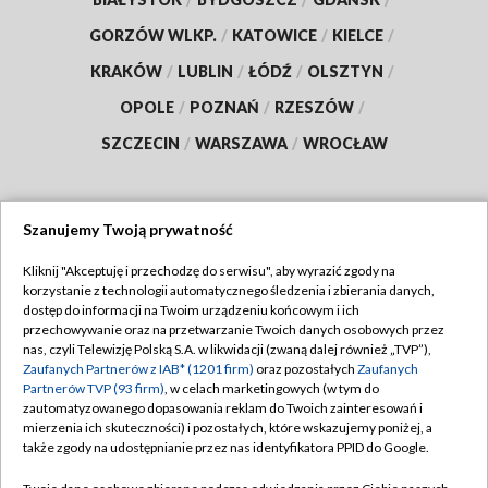
GORZÓW WLKP.
/
KATOWICE
/
KIELCE
/
KRAKÓW
/
LUBLIN
/
ŁÓDŹ
/
OLSZTYN
/
OPOLE
/
POZNAŃ
/
RZESZÓW
/
SZCZECIN
/
WARSZAWA
/
WROCŁAW
Szanujemy Twoją prywatność
Dołącz do nas:
Kliknij "Akceptuję i przechodzę do serwisu", aby wyrazić zgody na
korzystanie z technologii automatycznego śledzenia i zbierania danych,
TVP
dostęp do informacji na Twoim urządzeniu końcowym i ich
Abonament TVP
przechowywanie oraz na przetwarzanie Twoich danych osobowych przez
Regulamin TVP
nas, czyli Telewizję Polską S.A. w likwidacji (zwaną dalej również „TVP”),
Emisja w TVP
Polityka prywatności
Zaufanych Partnerów z IAB* (1201 firm)
oraz pozostałych
Zaufanych
Partnerów TVP (93 firm)
, w celach marketingowych (w tym do
Centrum informacji TVP
Moje zgody
zautomatyzowanego dopasowania reklam do Twoich zainteresowań i
mierzenia ich skuteczności) i pozostałych, które wskazujemy poniżej, a
Naziemna Telewizja Cyfrowa
Pomoc
także zgody na udostępnianie przez nas identyfikatora PPID do Google.
Sklep TVP
Biuro reklamy