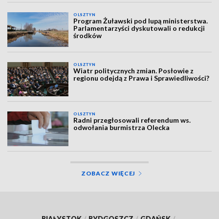
OLSZTYN
Program Żuławski pod lupą ministerstwa.
Parlamentarzyści dyskutowali o redukcji
środków
OLSZTYN
Wiatr politycznych zmian. Posłowie z
regionu odejdą z Prawa i Sprawiedliwości?
OLSZTYN
Radni przegłosowali referendum ws.
odwołania burmistrza Olecka
ZOBACZ WIĘCEJ
BIAŁYSTOK
/
BYDGOSZCZ
/
GDAŃSK
/