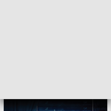
POWRÓT DO
OLSZTYN
TVP REGIONY
Polityczne rozgrywki w ełckiej radzie
miasta
2024-05-07
AK,MN