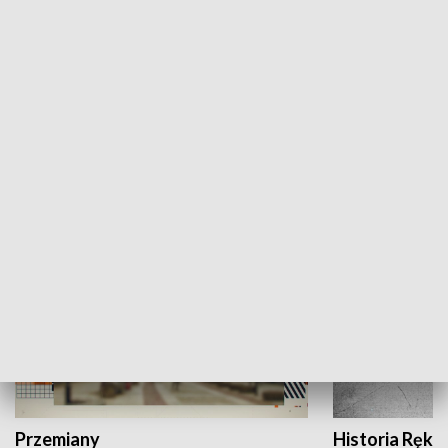
Moje miejsce
Winda region
HISTORIA
Przemiany
Historia Ręką