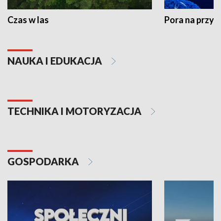
Czas w las
Pora na przyr
NAUKA I EDUKACJA
TECHNIKA I MOTORYZACJA
GOSPODARKA