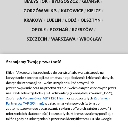
BIAŁYSTOK
/
BYDGOSZCZ
/
GDAŃSK
/
GORZÓW WLKP.
/
KATOWICE
/
KIELCE
/
KRAKÓW
/
LUBLIN
/
ŁÓDŹ
/
OLSZTYN
/
OPOLE
/
POZNAŃ
/
RZESZÓW
/
SZCZECIN
/
WARSZAWA
/
WROCŁAW
Szanujemy Twoją prywatność
Dołącz do nas:
Kliknij "Akceptuję i przechodzę do serwisu", aby wyrazić zgody na
korzystanie z technologii automatycznego śledzenia i zbierania danych,
TVP
dostęp do informacji na Twoim urządzeniu końcowym i ich
Abonament TVP
przechowywanie oraz na przetwarzanie Twoich danych osobowych przez
Regulamin TVP
nas, czyli Telewizję Polską S.A. w likwidacji (zwaną dalej również „TVP”),
Emisja w TVP
Zaufanych Partnerów z IAB* (1201 firm)
oraz pozostałych
Zaufanych
Polityka prywatności
Partnerów TVP (93 firm)
, w celach marketingowych (w tym do
Centrum informacji TVP
Moje zgody
zautomatyzowanego dopasowania reklam do Twoich zainteresowań i
mierzenia ich skuteczności) i pozostałych, które wskazujemy poniżej, a
Naziemna Telewizja Cyfrowa
Pomoc
także zgody na udostępnianie przez nas identyfikatora PPID do Google.
Sklep TVP
Biuro reklamy