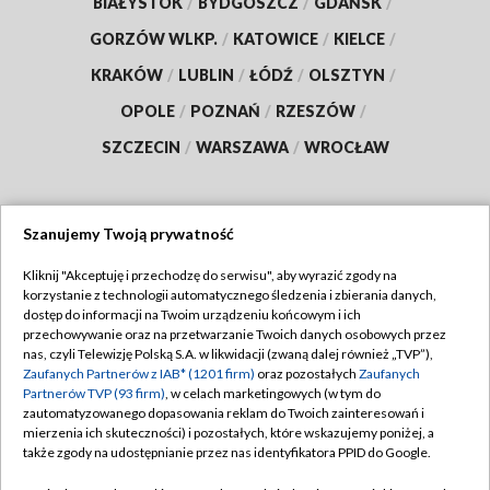
BIAŁYSTOK
/
BYDGOSZCZ
/
GDAŃSK
/
GORZÓW WLKP.
/
KATOWICE
/
KIELCE
/
KRAKÓW
/
LUBLIN
/
ŁÓDŹ
/
OLSZTYN
/
OPOLE
/
POZNAŃ
/
RZESZÓW
/
SZCZECIN
/
WARSZAWA
/
WROCŁAW
Szanujemy Twoją prywatność
Dołącz do nas:
Kliknij "Akceptuję i przechodzę do serwisu", aby wyrazić zgody na
korzystanie z technologii automatycznego śledzenia i zbierania danych,
TVP
dostęp do informacji na Twoim urządzeniu końcowym i ich
Abonament TVP
przechowywanie oraz na przetwarzanie Twoich danych osobowych przez
Regulamin TVP
nas, czyli Telewizję Polską S.A. w likwidacji (zwaną dalej również „TVP”),
Emisja w TVP
Polityka prywatności
Zaufanych Partnerów z IAB* (1201 firm)
oraz pozostałych
Zaufanych
Partnerów TVP (93 firm)
, w celach marketingowych (w tym do
Centrum informacji TVP
Moje zgody
zautomatyzowanego dopasowania reklam do Twoich zainteresowań i
mierzenia ich skuteczności) i pozostałych, które wskazujemy poniżej, a
Naziemna Telewizja Cyfrowa
Pomoc
także zgody na udostępnianie przez nas identyfikatora PPID do Google.
Sklep TVP
Biuro reklamy