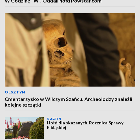
W Godzinę "W". Oddali hołd Powstańcom
OLSZTYN
Cmentarzysko w Wilczym Szańcu. Archeolodzy znaleźli
kolejne szczątki
OLSZTYN
Hołd dla skazanych. Rocznica Sprawy
Elbląskiej