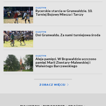
OLSZTYN
Rycerskie starcia w Grunwaldzie. 10.
Turniej Bojowy Miecza i Tarczy
OLSZTYN
Dni Grunwaldu. Za nami turniejowa środa
OLSZTYN
Aleja pamięci. W Brąswałdzie uczczono
pamięć Marii Zientary-Malewskiej i
Walentego Barczewskiego
ZOBACZ WIĘCEJ