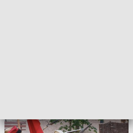
POWRÓT DO
OLSZTYN
TVP REGIONY
Historia w Działdowie. Odtworzono
epizod powstania styczniowego
2024-05-05
KCz,MN