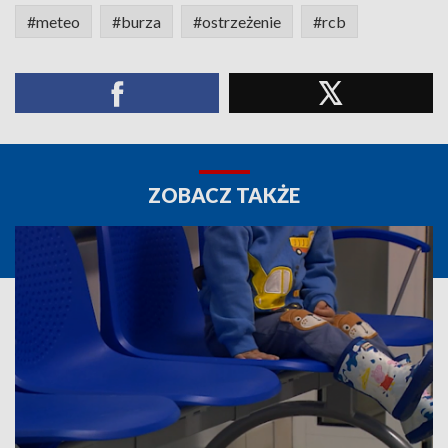
#meteo
#burza
#ostrzeżenie
#rcb
ZOBACZ TAKŻE