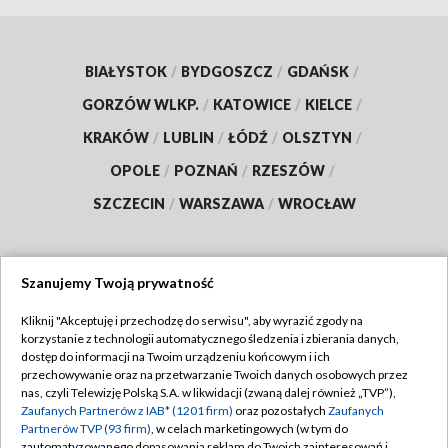
BIAŁYSTOK
/
BYDGOSZCZ
/
GDAŃSK
/
GORZÓW WLKP.
/
KATOWICE
/
KIELCE
/
KRAKÓW
/
LUBLIN
/
ŁÓDŹ
/
OLSZTYN
/
OPOLE
/
POZNAŃ
/
RZESZÓW
/
SZCZECIN
/
WARSZAWA
/
WROCŁAW
Szanujemy Twoją prywatność
Dołącz do nas:
Kliknij "Akceptuję i przechodzę do serwisu", aby wyrazić zgody na
korzystanie z technologii automatycznego śledzenia i zbierania danych,
TVP
dostęp do informacji na Twoim urządzeniu końcowym i ich
Abonament TVP
przechowywanie oraz na przetwarzanie Twoich danych osobowych przez
Regulamin TVP
nas, czyli Telewizję Polską S.A. w likwidacji (zwaną dalej również „TVP”),
Emisja w TVP
Polityka prywatności
Zaufanych Partnerów z IAB* (1201 firm)
oraz pozostałych
Zaufanych
Partnerów TVP (93 firm)
, w celach marketingowych (w tym do
Centrum informacji TVP
Moje zgody
zautomatyzowanego dopasowania reklam do Twoich zainteresowań i