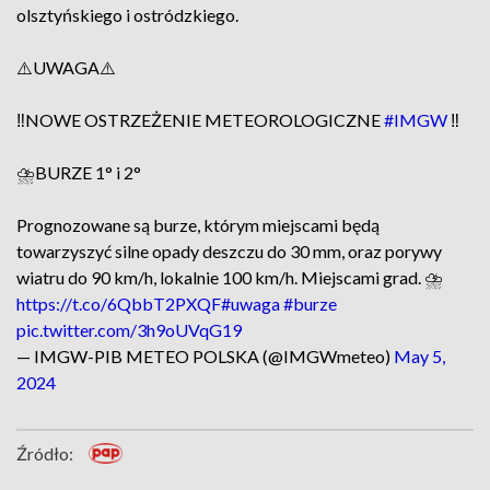
olsztyńskiego i ostródzkiego.
⚠️UWAGA⚠️
‼️NOWE OSTRZEŻENIE METEOROLOGICZNE
#IMGW
‼️
⛈️BURZE 1° i 2°
Prognozowane są burze, którym miejscami będą
towarzyszyć silne opady deszczu do 30 mm, oraz porywy
wiatru do 90 km/h, lokalnie 100 km/h. Miejscami grad. ⛈️
https://t.co/6QbbT2PXQF
#uwaga
#burze
pic.twitter.com/3h9oUVqG19
— IMGW-PIB METEO POLSKA (@IMGWmeteo)
May 5,
2024
Źródło: