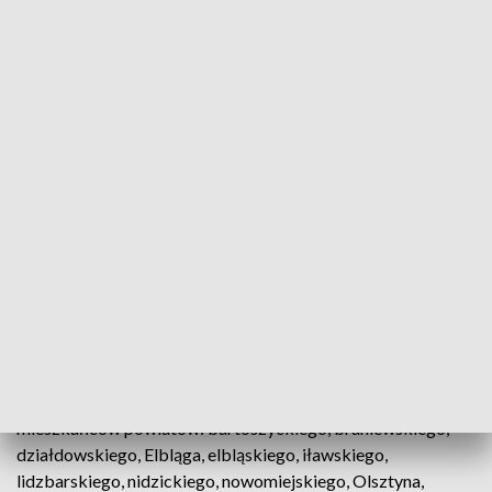
Możliwe gwałtowne burze z gradem i silny wiatr
Jak poinformowało w komunikacie Rządowe
Centrum Bezpieczeństwa w niedzielę 5 maja, na
terenie dziesięciu województw mogą wystąpić
"gwałtowne burze z gradem i silny wiatr".
Alert RCB wysłany został do przebywających między innymi
na terenie województwa warmińsko-mazurskiego i dotyczy
mieszkańców powiatów: bartoszyckiego, braniewskiego,
działdowskiego, Elbląga, elbląskiego, iławskiego,
lidzbarskiego, nidzickiego, nowomiejskiego, Olsztyna,