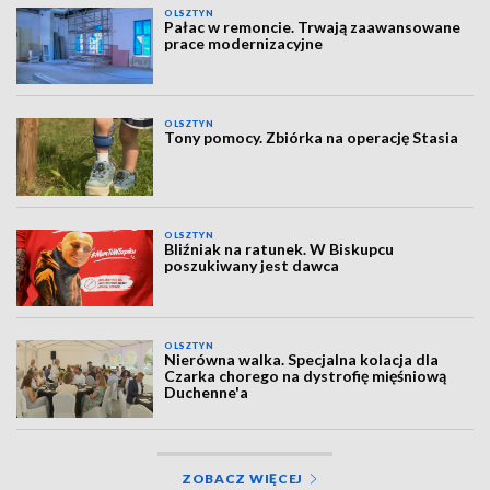
OLSZTYN
Pałac w remoncie. Trwają zaawansowane
prace modernizacyjne
OLSZTYN
Tony pomocy. Zbiórka na operację Stasia
OLSZTYN
Bliźniak na ratunek. W Biskupcu
poszukiwany jest dawca
OLSZTYN
Nierówna walka. Specjalna kolacja dla
Czarka chorego na dystrofię mięśniową
Duchenne'a
ZOBACZ WIĘCEJ