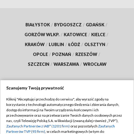
BIAŁYSTOK
/
BYDGOSZCZ
/
GDAŃSK
/
GORZÓW WLKP.
/
KATOWICE
/
KIELCE
/
KRAKÓW
/
LUBLIN
/
ŁÓDŹ
/
OLSZTYN
/
OPOLE
/
POZNAŃ
/
RZESZÓW
/
SZCZECIN
/
WARSZAWA
/
WROCŁAW
Szanujemy Twoją prywatność
Dołącz do nas:
Kliknij "Akceptuję i przechodzę do serwisu", aby wyrazić zgody na
korzystanie z technologii automatycznego śledzenia i zbierania danych,
TVP
dostęp do informacji na Twoim urządzeniu końcowym i ich
Abonament TVP
przechowywanie oraz na przetwarzanie Twoich danych osobowych przez
Regulamin TVP
nas, czyli Telewizję Polską S.A. w likwidacji (zwaną dalej również „TVP”),
Emisja w TVP
Polityka prywatności
Zaufanych Partnerów z IAB* (1201 firm)
oraz pozostałych
Zaufanych
Partnerów TVP (93 firm)
, w celach marketingowych (w tym do