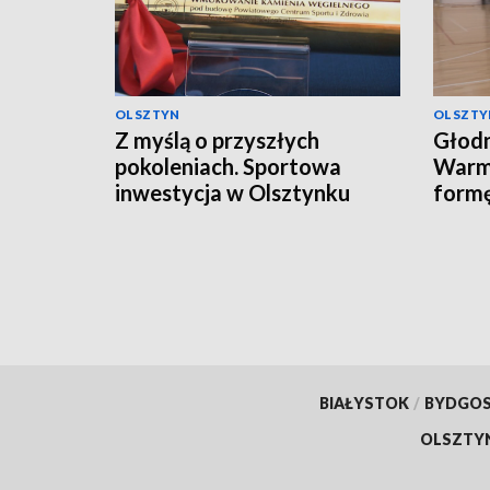
OLSZTYN
OLSZTY
Z myślą o przyszłych
Głodn
pokoleniach. Sportowa
Warmi
inwestycja w Olsztynku
form
sezo
BIAŁYSTOK
/
BYDGO
OLSZTY