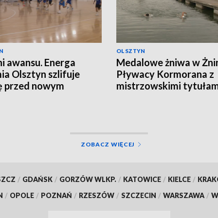
N
OLSZTYN
i awansu. Energa
Medalowe żniwa w Żnin
a Olsztyn szlifuje
Pływacy Kormorana z
ę przed nowym
mistrzowskimi tytułam
nem
ZOBACZ WIĘCEJ
SZCZ
/
GDAŃSK
/
GORZÓW WLKP.
/
KATOWICE
/
KIELCE
/
KRA
N
/
OPOLE
/
POZNAŃ
/
RZESZÓW
/
SZCZECIN
/
WARSZAWA
/
W