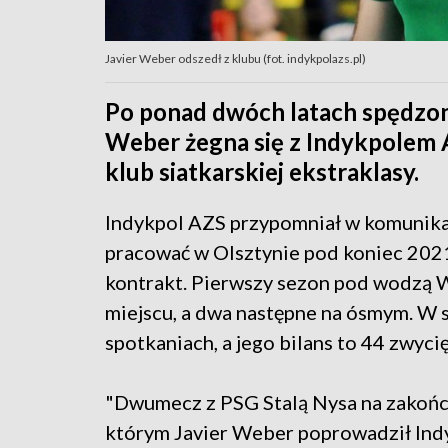
Javier Weber odszedł z klubu (fot. indykpolazs.pl)
Po ponad dwóch latach spędzony
Weber żegna się z Indykpolem 
klub siatkarskiej ekstraklasy.
Indykpol AZS przypomniał w komunikac
pracować w Olsztynie pod koniec 2021
kontrakt. Pierwszy sezon pod wodzą W
miejscu, a dwa następne na ósmym. W 
spotkaniach, a jego bilans to 44 zwyci
"Dwumecz z PSG Stalą Nysa na zakońc
którym Javier Weber poprowadził Indy