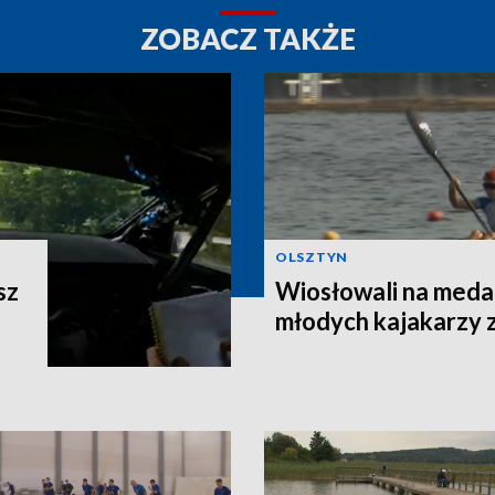
ZOBACZ TAKŻE
OLSZTYN
sz
Wiosłowali na meda
młodych kajakarzy 