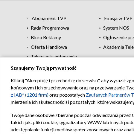
Abonament TVP
Emisja w TVP
Rada Programowa
System NOS
Biuro Reklamy
Ogłoszenie pr
Oferta Handlowa
Akademia Tele
Telegazeta ogłoszenia
Szanujemy Twoją prywatność
Regulamin TVP
Kliknij "Akceptuję i przechodzę do serwisu", aby wyrazić zg
końcowym i ich przechowywanie oraz na przetwarzanie Twoich
z IAB* (1201 firm)
oraz pozostałych
Zaufanych Partnerów T
mierzenia ich skuteczności) i pozostałych, które wskazujemy
Twoje dane osobowe zbierane podczas odwiedzania przez 
takich jak: pliki cookie, sygnalizatory WWW lub innych pod
udostępnianie funkcji mediów społecznościowych oraz anali