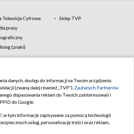
 Telewizja Cyfrowa
Sklep TVP
la prasy
tograficzny
sing (znaki)
klamy
Kontakt
rania danych, dostęp do informacji na Twoim urządzeniu
idacji (zwaną dalej również „TVP”),
Zaufanych Partnerów
anego dopasowania reklam do Twoich zainteresowań i
a PPID do Google.
”, w tym informacje zapisywane za pomocą technologii
zpiecznych usług, personalizację treści oraz reklam,