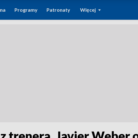
ma
Programy
Patronaty
Więcej
z trenera. Javier Weber 