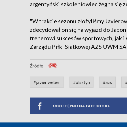
argentyński szkoleniowiec żegna się ze
"W trakcie sezonu złożyliśmy Javiero
zdecydował on się na wyjazd do Japoni
trenerowi sukcesów sportowych, jak i 
Zarządu Piłki Siatkowej AZS UWM SA
Źródło:
#javier weber
#olsztyn
#azs
UDOSTĘPNIJ NA FACEBOOKU