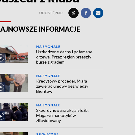
UDOSTĘPNIJ:
AJNOWSZE INFORMACJE
NA SYGNALE
Uszkodzone dachy i połamane
drzewa. Przez region przeszły
burze z gradem
NA SYGNALE
Kredytowy proceder. Miała
zawierać umowy bez wiedzy
klientów
NA SYGNALE
Skoordynowana akcja służb.
Magazyn narkotyków
zlikwidowany
SPOŁECZNE