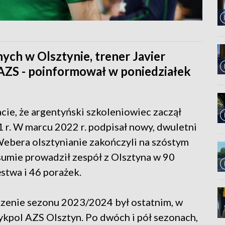
ch w Olsztynie, trener Javier
AZS - poinformował w poniedziałek
ie, że argentyński szkoleniowiec zaczął
 r. W marcu 2022 r. podpisał nowy, dwuletni
ebera olsztynianie zakończyli na szóstym
sumie prowadził zespół z Olsztyna w 90
ęstwa i 46 porażek.
zenie sezonu 2023/2024 był ostatnim, w
kpol AZS Olsztyn. Po dwóch i pół sezonach,