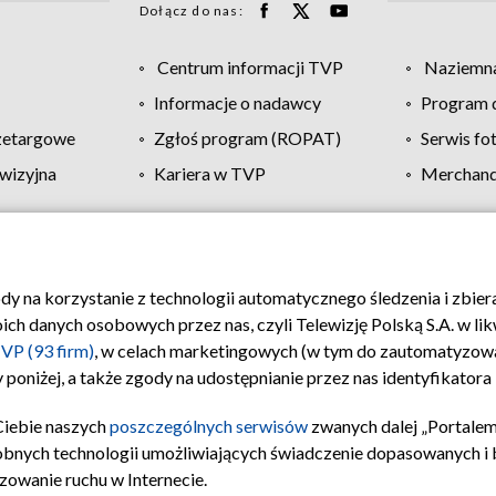
Dołącz do nas:
Centrum informacji TVP
Naziemna
Informacje o nadawcy
Program d
zetargowe
Zgłoś program (ROPAT)
Serwis fo
wizyjna
Kariera w TVP
Merchandi
Polityka prywatności
Moje zgody
Pomoc
Biuro re
ody na korzystanie z technologii automatycznego śledzenia i zbie
 danych osobowych przez nas, czyli Telewizję Polską S.A. w likw
VP (93 firm)
, w celach marketingowych (w tym do zautomatyzow
 poniżej, a także zgody na udostępnianie przez nas identyfikator
Ciebie naszych
poszczególnych serwisów
zwanych dalej „Portalem
obnych technologii umożliwiających świadczenie dopasowanych i be
zowanie ruchu w Internecie.