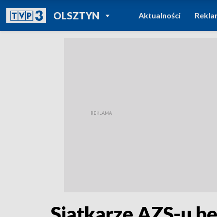
POWRÓT DO
OLSZTYN
Aktualności
Rekla
TVP REGIONY
Siatkarze AZS-u be