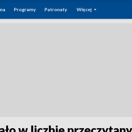
ma
Programy
Patronaty
Więcej
ło w liczbie przeczytany