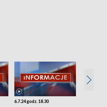
6.7.24 godz. 18.30
5.7.24 godz. 