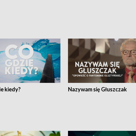
e kiedy?
Nazywam się Głuszczak