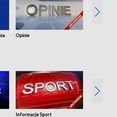
nia
Opinie
Opinie Elblą
Informacje Sport
Flesz sport