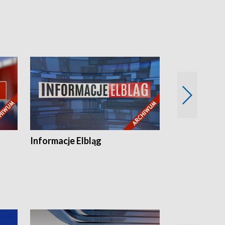
Informacje Elbląg
Wstaje nowy