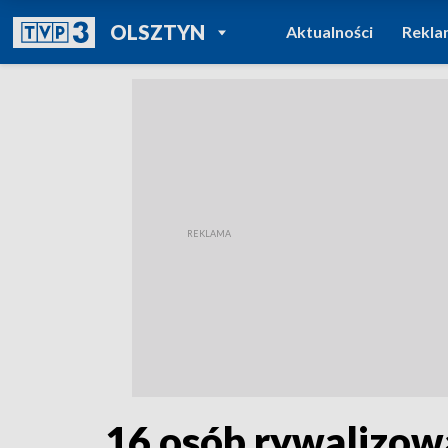
POWRÓT DO
OLSZTYN
Aktualności
Rekla
TVP REGIONY
16 osób rywalizowa