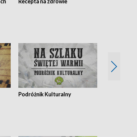
ach
Recepta na zdrowie
Wybieram z
Podróżnik Kulturalny
Okolice Szla