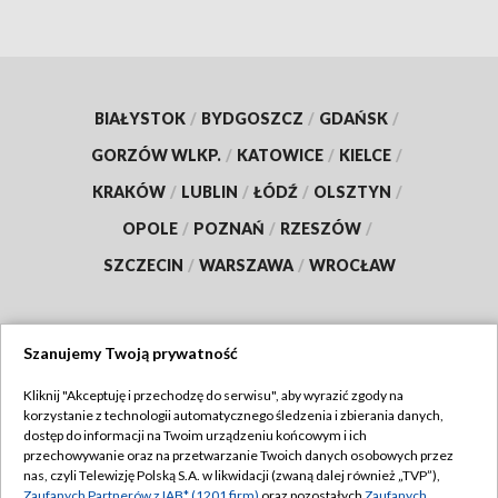
BIAŁYSTOK
/
BYDGOSZCZ
/
GDAŃSK
/
GORZÓW WLKP.
/
KATOWICE
/
KIELCE
/
KRAKÓW
/
LUBLIN
/
ŁÓDŹ
/
OLSZTYN
/
OPOLE
/
POZNAŃ
/
RZESZÓW
/
SZCZECIN
/
WARSZAWA
/
WROCŁAW
Szanujemy Twoją prywatność
Dołącz do nas:
Kliknij "Akceptuję i przechodzę do serwisu", aby wyrazić zgody na
korzystanie z technologii automatycznego śledzenia i zbierania danych,
TVP
dostęp do informacji na Twoim urządzeniu końcowym i ich
Abonament TVP
przechowywanie oraz na przetwarzanie Twoich danych osobowych przez
Regulamin TVP
nas, czyli Telewizję Polską S.A. w likwidacji (zwaną dalej również „TVP”),
Emisja w TVP
Zaufanych Partnerów z IAB* (1201 firm)
oraz pozostałych
Zaufanych
Polityka prywatności