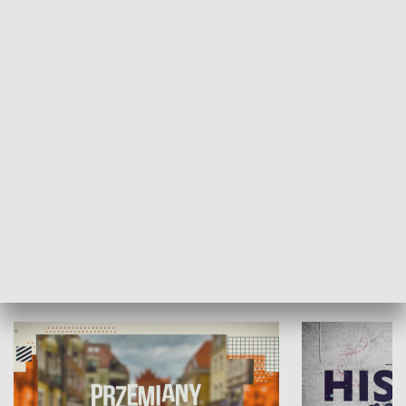
SPOŁECZEŃSTWO
Moje miejsce
Winda region
HISTORIA