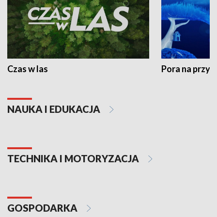
Czas w las
Pora na przyr
NAUKA I EDUKACJA
TECHNIKA I MOTORYZACJA
GOSPODARKA