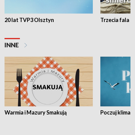
20 lat TVP3 Olsztyn
Trzecia fala -
INNE
Warmia i Mazury Smakują
Poczuj klimat