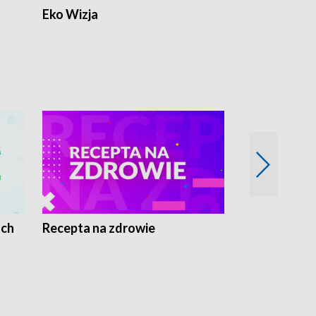
Eko Wizja
ach
Recepta na zdrowie
Wybieram z