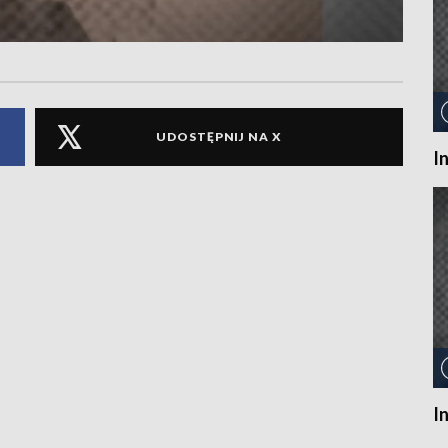
UDOSTĘPNIJ NA X
I
I