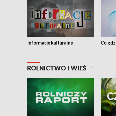
Informacje kulturalne
Co gdzi
ROLNICTWO I WIEŚ