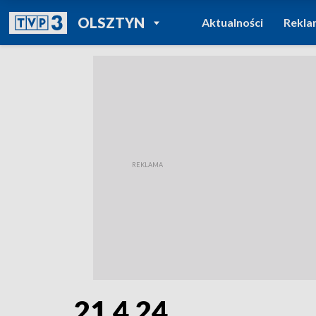
POWRÓT DO
OLSZTYN
Aktualności
Rekla
TVP REGIONY
21.4.24