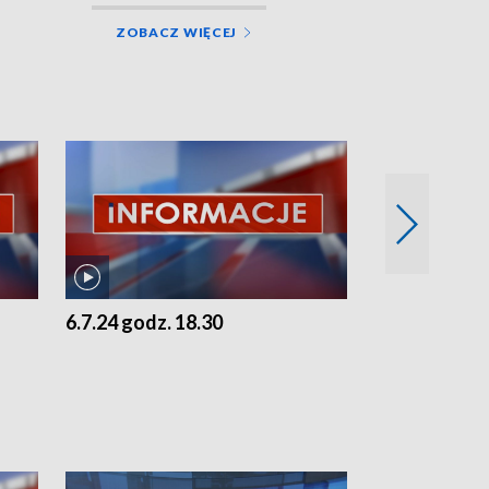
ZOBACZ WIĘCEJ
6.7.24 godz. 18.30
5.7.24 godz. 