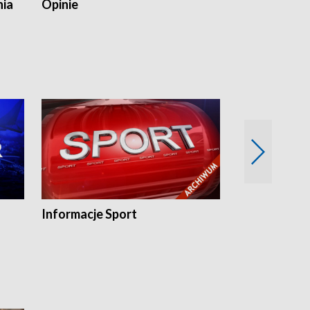
nia
Opinie
Opinie Elblą
Informacje Sport
Flesz sport