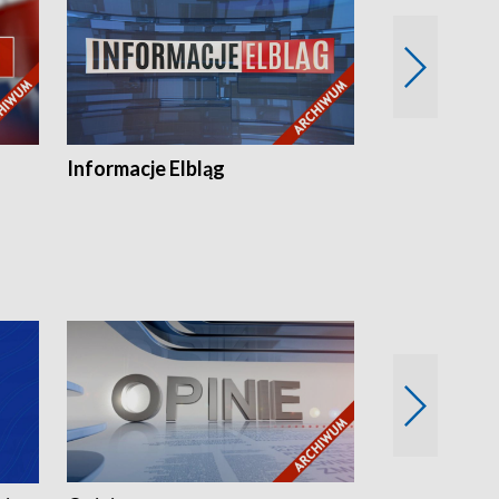
Informacje Elbląg
Wstaje nowy