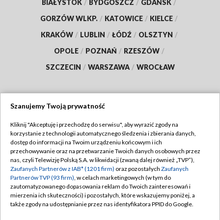
BIAŁYSTOK
/
BYDGOSZCZ
/
GDAŃSK
/
GORZÓW WLKP.
/
KATOWICE
/
KIELCE
/
KRAKÓW
/
LUBLIN
/
ŁÓDŹ
/
OLSZTYN
/
OPOLE
/
POZNAŃ
/
RZESZÓW
/
SZCZECIN
/
WARSZAWA
/
WROCŁAW
Szanujemy Twoją prywatność
Dołącz do nas:
Kliknij "Akceptuję i przechodzę do serwisu", aby wyrazić zgody na
korzystanie z technologii automatycznego śledzenia i zbierania danych,
TVP
dostęp do informacji na Twoim urządzeniu końcowym i ich
Abonament TVP
przechowywanie oraz na przetwarzanie Twoich danych osobowych przez
Regulamin TVP
nas, czyli Telewizję Polską S.A. w likwidacji (zwaną dalej również „TVP”),
Emisja w TVP
Zaufanych Partnerów z IAB* (1201 firm)
oraz pozostałych
Zaufanych
Polityka prywatności
Partnerów TVP (93 firm)
, w celach marketingowych (w tym do
Centrum informacji TVP
Moje zgody
zautomatyzowanego dopasowania reklam do Twoich zainteresowań i
mierzenia ich skuteczności) i pozostałych, które wskazujemy poniżej, a
Naziemna Telewizja Cyfrowa
Pomoc
także zgody na udostępnianie przez nas identyfikatora PPID do Google.
Sklep TVP
Biuro reklamy