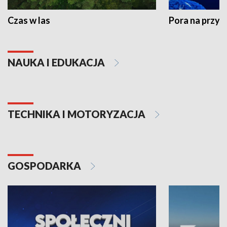
Czas w las
Pora na przyr
NAUKA I EDUKACJA
TECHNIKA I MOTORYZACJA
GOSPODARKA