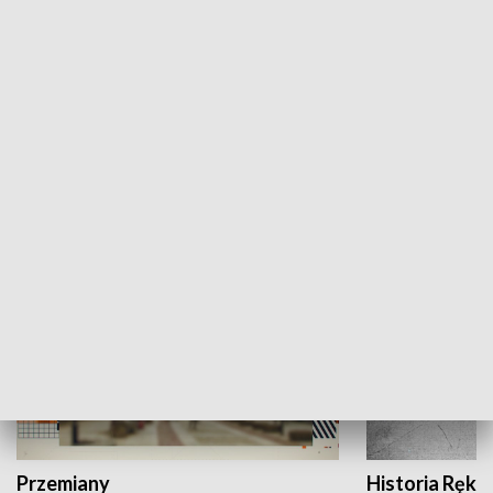
Moje miejsce
Winda region
HISTORIA
Przemiany
Historia Ręką