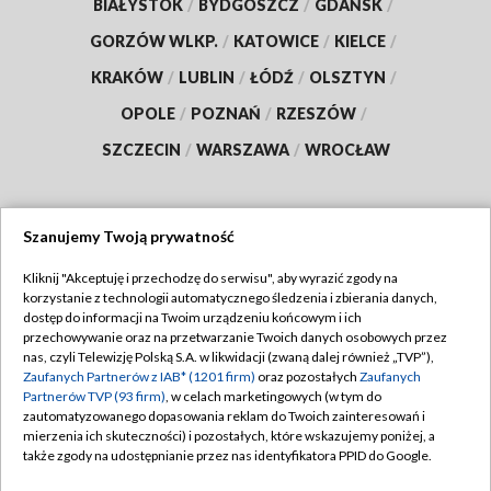
BIAŁYSTOK
/
BYDGOSZCZ
/
GDAŃSK
/
GORZÓW WLKP.
/
KATOWICE
/
KIELCE
/
KRAKÓW
/
LUBLIN
/
ŁÓDŹ
/
OLSZTYN
/
OPOLE
/
POZNAŃ
/
RZESZÓW
/
SZCZECIN
/
WARSZAWA
/
WROCŁAW
Szanujemy Twoją prywatność
Dołącz do nas:
Kliknij "Akceptuję i przechodzę do serwisu", aby wyrazić zgody na
korzystanie z technologii automatycznego śledzenia i zbierania danych,
TVP
dostęp do informacji na Twoim urządzeniu końcowym i ich
Abonament TVP
przechowywanie oraz na przetwarzanie Twoich danych osobowych przez
Regulamin TVP
nas, czyli Telewizję Polską S.A. w likwidacji (zwaną dalej również „TVP”),
Emisja w TVP
Zaufanych Partnerów z IAB* (1201 firm)
oraz pozostałych
Zaufanych
Polityka prywatności
Partnerów TVP (93 firm)
, w celach marketingowych (w tym do
Centrum informacji TVP
Moje zgody
zautomatyzowanego dopasowania reklam do Twoich zainteresowań i
mierzenia ich skuteczności) i pozostałych, które wskazujemy poniżej, a
Naziemna Telewizja Cyfrowa
Pomoc
także zgody na udostępnianie przez nas identyfikatora PPID do Google.
Sklep TVP
Biuro reklamy