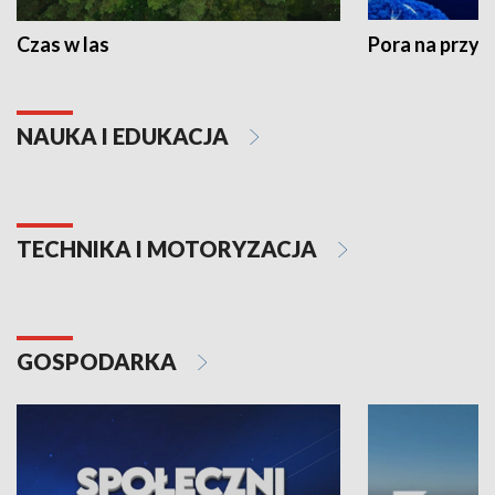
Czas w las
Pora na przyr
NAUKA I EDUKACJA
TECHNIKA I MOTORYZACJA
GOSPODARKA