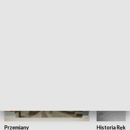
Moje miejsce
Winda region
HISTORIA
Przemiany
Historia Ręką