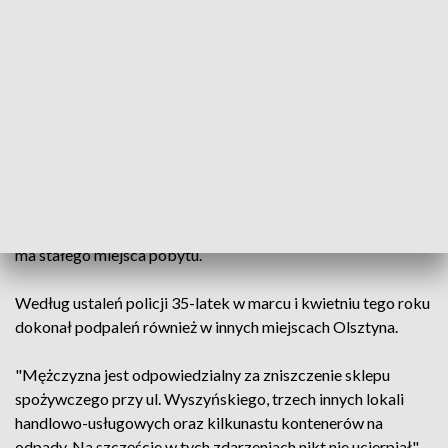
spożywczych przy ul. Jagiellońskiej. Zabezpieczone na
miejscu ślady i wstępna opinia biegłego z zakresu
pożarnictwa wskazywały, że było to podpalenie.
Funkcjonariusze zabezpieczyli i przeanalizowali nagrania z
kamer monitoringu i przesłuchali świadków.
Zebrany materiał dowodowy i działania operacyjne
doprowadziły do ustalenia tożsamości mężczyzny mogącego
mieć związek z tym zdarzeniem. Okazało się, że jest on znany
policji z wcześniejszych przestępstw przeciwko mieniu i nie
ma stałego miejsca pobytu.
Według ustaleń policji 35-latek w marcu i kwietniu tego roku
dokonał podpaleń również w innych miejscach Olsztyna.
"Mężczyzna jest odpowiedzialny za zniszczenie sklepu
spożywczego przy ul. Wyszyńskiego, trzech innych lokali
handlowo-usługowych oraz kilkunastu kontenerów na
odpady. Na szczęście w tych zdarzeniach nikt nie ucierpiał" -