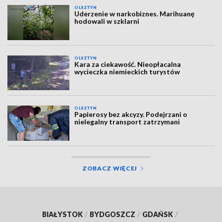
OLSZTYN
Uderzenie w narkobiznes. Marihuanę
hodowali w szklarni
OLSZTYN
Kara za ciekawość. Nieopłacalna
wycieczka niemieckich turystów
OLSZTYN
Papierosy bez akcyzy. Podejrzani o
nielegalny transport zatrzymani
ZOBACZ WIĘCEJ
BIAŁYSTOK
/
BYDGOSZCZ
/
GDAŃSK
/