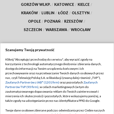
GORZÓW WLKP.
/
KATOWICE
/
KIELCE
/
KRAKÓW
/
LUBLIN
/
ŁÓDŹ
/
OLSZTYN
/
OPOLE
/
POZNAŃ
/
RZESZÓW
/
SZCZECIN
/
WARSZAWA
/
WROCŁAW
Szanujemy Twoją prywatność
Dołącz do nas:
Kliknij "Akceptuję i przechodzę do serwisu", aby wyrazić zgody na
korzystanie z technologii automatycznego śledzenia i zbierania danych,
TVP
dostęp do informacji na Twoim urządzeniu końcowym i ich
Abonament TVP
przechowywanie oraz na przetwarzanie Twoich danych osobowych przez
Regulamin TVP
nas, czyli Telewizję Polską S.A. w likwidacji (zwaną dalej również „TVP”),
Emisja w TVP
Polityka prywatności
Zaufanych Partnerów z IAB* (1201 firm)
oraz pozostałych
Zaufanych
Partnerów TVP (93 firm)
, w celach marketingowych (w tym do
Centrum informacji TVP
Moje zgody
zautomatyzowanego dopasowania reklam do Twoich zainteresowań i
mierzenia ich skuteczności) i pozostałych, które wskazujemy poniżej, a
Naziemna Telewizja Cyfrowa
Pomoc
także zgody na udostępnianie przez nas identyfikatora PPID do Google.
Sklep TVP
Biuro reklamy
Twoje dane osobowe zbierane podczas odwiedzania przez Ciebie naszych