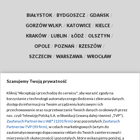
BIAŁYSTOK
/
BYDGOSZCZ
/
GDAŃSK
/
GORZÓW WLKP.
/
KATOWICE
/
KIELCE
/
KRAKÓW
/
LUBLIN
/
ŁÓDŹ
/
OLSZTYN
/
OPOLE
/
POZNAŃ
/
RZESZÓW
/
SZCZECIN
/
WARSZAWA
/
WROCŁAW
Szanujemy Twoją prywatność
Dołącz do nas:
Kliknij "Akceptuję i przechodzę do serwisu", aby wyrazić zgody na
korzystanie z technologii automatycznego śledzenia i zbierania danych,
TVP
dostęp do informacji na Twoim urządzeniu końcowym i ich
Abonament TVP
przechowywanie oraz na przetwarzanie Twoich danych osobowych przez
Regulamin TVP
nas, czyli Telewizję Polską S.A. w likwidacji (zwaną dalej również „TVP”),
Emisja w TVP
Zaufanych Partnerów z IAB* (1201 firm)
oraz pozostałych
Zaufanych
Polityka prywatności
Partnerów TVP (93 firm)
, w celach marketingowych (w tym do
Centrum informacji TVP
Moje zgody
zautomatyzowanego dopasowania reklam do Twoich zainteresowań i
mierzenia ich skuteczności) i pozostałych, które wskazujemy poniżej, a