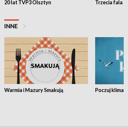
20 lat TVP3 Olsztyn
Trzecia fala -
INNE
Warmia i Mazury Smakują
Poczuj klimat