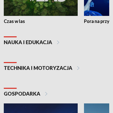
Czas w las
Pora na przyr
NAUKA I EDUKACJA
TECHNIKA I MOTORYZACJA
GOSPODARKA