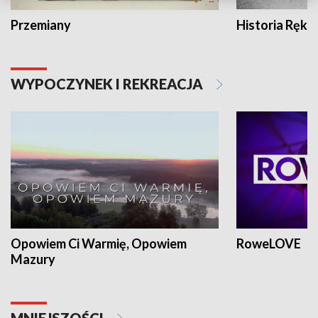
Przemiany
Historia Ręką
WYPOCZYNEK I REKREACJA
Opowiem Ci Warmię, Opowiem
RoweLOVE
Mazury
MNIEJSZOŚCI