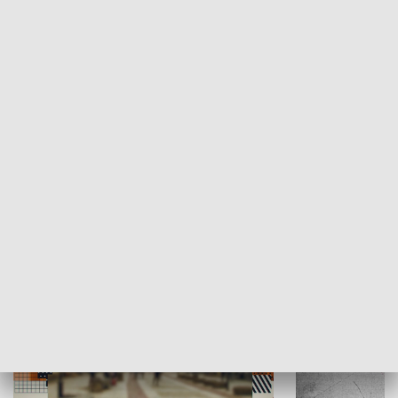
Moje miejsce
Winda region
HISTORIA