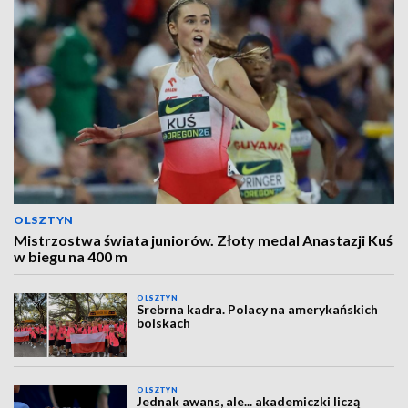
OLSZTYN
Mistrzostwa świata juniorów. Złoty medal Anastazji Kuś
w biegu na 400 m
OLSZTYN
Srebrna kadra. Polacy na amerykańskich
boiskach
OLSZTYN
Jednak awans, ale... akademiczki liczą