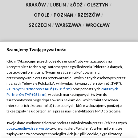
KRAKÓW
/
LUBLIN
/
ŁÓDŹ
/
OLSZTYN
/
OPOLE
/
POZNAŃ
/
RZESZÓW
/
SZCZECIN
/
WARSZAWA
/
WROCŁAW
Szanujemy Twoją prywatność
Dołącz do nas:
Kliknij "Akceptuję i przechodzę do serwisu", aby wyrazić zgody na
korzystanie z technologii automatycznego śledzenia i zbierania danych,
TVP
dostęp do informacji na Twoim urządzeniu końcowym i ich
Abonament TVP
przechowywanie oraz na przetwarzanie Twoich danych osobowych przez
Regulamin TVP
nas, czyli Telewizję Polską S.A. w likwidacji (zwaną dalej również „TVP”),
Emisja w TVP
Polityka prywatności
Zaufanych Partnerów z IAB* (1201 firm)
oraz pozostałych
Zaufanych
Partnerów TVP (93 firm)
, w celach marketingowych (w tym do
Centrum informacji TVP
Moje zgody
zautomatyzowanego dopasowania reklam do Twoich zainteresowań i
mierzenia ich skuteczności) i pozostałych, które wskazujemy poniżej, a
Naziemna Telewizja Cyfrowa
Pomoc
także zgody na udostępnianie przez nas identyfikatora PPID do Google.
Sklep TVP
Biuro reklamy
Twoje dane osobowe zbierane podczas odwiedzania przez Ciebie naszych
Rada Programowa
Kontakt
poszczególnych serwisów
zwanych dalej „Portalem”, w tym informacje
zapisywane za pomocą technologii takich jak: pliki cookie, sygnalizatory
System NOS