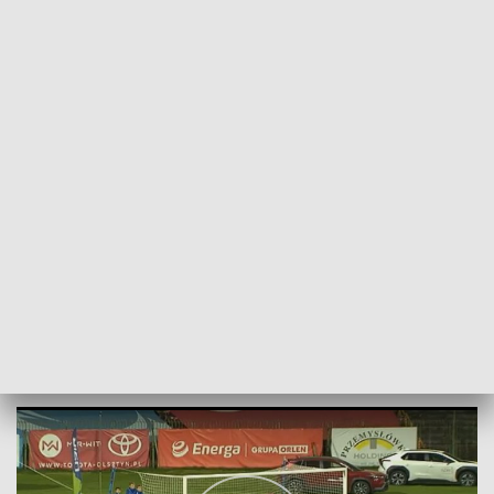
POWRÓT DO
OLSZTYN
TVP REGIONY
Coraz bliżej dna. Kolejna porażka Stomilu
2024-04-13
MH, KaP