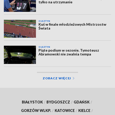
tylko na utrzymanie
OLSZTYN
Kuś w finale młodzieżowych Mistrzostw
Świata
OLSZTYN
Piąte podium w sezonie. Tymoteusz
Abramowski nie zwalnia tempa
ZOBACZ WIĘCEJ
BIAŁYSTOK
/
BYDGOSZCZ
/
GDAŃSK
/
GORZÓW WLKP.
/
KATOWICE
/
KIELCE
/