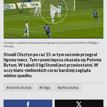
Następne spotkanie olsztynianie zagrają w przyszły poniedziałek w Elblągu z
Olimpią
Stomil Olsztyn po raz 15. w tym sezonie przegrał
ligowy mecz. Tym razem lepsza okazała się Polonia
Bytom. W tabeli II ligi Stomil jest przedostatni. W
oczy biało-niebieskich coraz bardziej zagląda
widmo spadku.
#stomil olsztyn
#ii liga
#piłka nożna