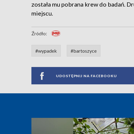
została mu pobrana krew do badań. Dru
miejscu.
Źródło:
#wypadek
#bartoszyce
UDOSTĘPNIJ NA FACEBOOKU