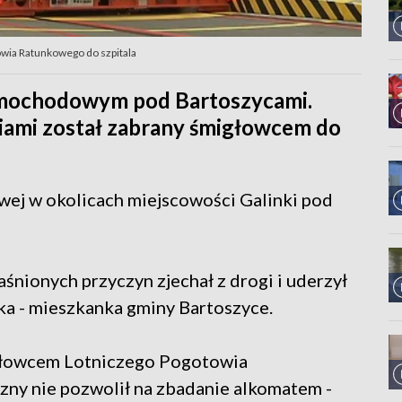
owia Ratunkowego do szpitala
amochodowym pod Bartoszycami.
iami został zabrany śmigłowcem do
wej w okolicach miejscowości Galinki pod
ionych przyczyn zjechał z drogi i uderzył
a - mieszkanka gminy Bartoszyce.
igłowcem Lotniczego Pogotowia
zny nie pozwolił na zbadanie alkomatem -