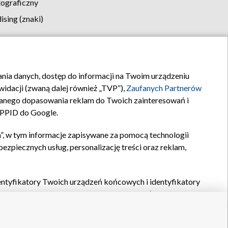
tograficzny
sing (znaki)
klamy
Kontakt
rania danych, dostęp do informacji na Twoim urządzeniu
idacji (zwaną dalej również „TVP”),
Zaufanych Partnerów
anego dopasowania reklam do Twoich zainteresowań i
a PPID do Google.
”, w tym informacje zapisywane za pomocą technologii
zpiecznych usług, personalizację treści oraz reklam,
identyfikatory Twoich urządzeń końcowych i identyfikatory
P,
Zaufanych Partnerów z IAB
oraz pozostałych
Zaufanych
 wyboru podstawowych reklam, wyboru spersonalizowanych
ch treści, pomiaru wydajności reklam, pomiaru wydajności