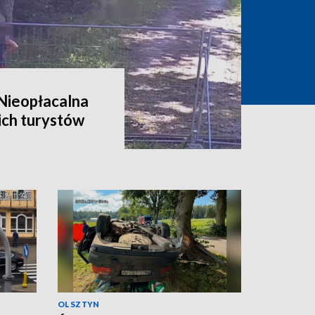
 Nieopłacalna
ich turystów
OLSZTYN