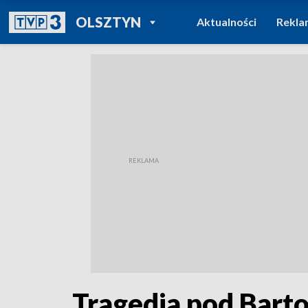
POWRÓT DO
OLSZTYN
Aktualności
Rekla
TVP REGIONY
Tragedia pod Barto