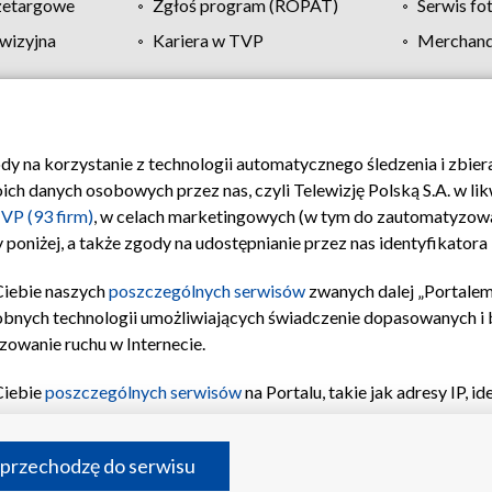
zetargowe
Zgłoś program (ROPAT)
Serwis fo
wizyjna
Kariera w TVP
Merchandi
Polityka prywatności
Moje zgody
Pomoc
Biuro re
ody na korzystanie z technologii automatycznego śledzenia i zbie
 danych osobowych przez nas, czyli Telewizję Polską S.A. w likw
VP (93 firm)
, w celach marketingowych (w tym do zautomatyzow
 poniżej, a także zgody na udostępnianie przez nas identyfikator
Ciebie naszych
poszczególnych serwisów
zwanych dalej „Portalem
obnych technologii umożliwiających świadczenie dopasowanych i be
zowanie ruchu w Internecie.
Ciebie
poszczególnych serwisów
na Portalu, takie jak adresy IP, 
sach Portalu czy historia odwiedzin będą przetwarzane przez TV
ji: przechowywania informacji na urządzeniu lub dostęp do nich,
©2026 Telewizja Polska S.A. w likwidacji
 przechodzę do serwisu
enia profilu spersonalizowanych treści, wyboru spersonalizowany