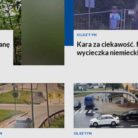
OLSZTYN
anę
Kara za ciekawość.
wycieczka niemieck
N
OLSZTYN