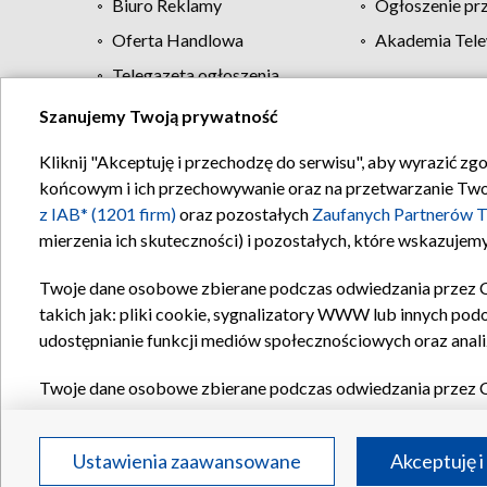
Biuro Reklamy
Ogłoszenie pr
Oferta Handlowa
Akademia Tele
Telegazeta ogłoszenia
Szanujemy Twoją prywatność
Regulamin TVP
Kliknij "Akceptuję i przechodzę do serwisu", aby wyrazić zg
końcowym i ich przechowywanie oraz na przetwarzanie Twoich
z IAB* (1201 firm)
oraz pozostałych
Zaufanych Partnerów T
mierzenia ich skuteczności) i pozostałych, które wskazujemy
Twoje dane osobowe zbierane podczas odwiedzania przez 
takich jak: pliki cookie, sygnalizatory WWW lub innych pod
udostępnianie funkcji mediów społecznościowych oraz anali
Twoje dane osobowe zbierane podczas odwiedzania przez 
plików cookie, informacje o Twoich wyszukiwaniach w serwi
Partnerów TVP
dla realizacji następujących celów i funkc
Ustawienia zaawansowane
Akceptuję i
reklam, tworzenia profilu spersonalizowanych reklam, tworz