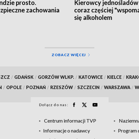
ndzie prosto.
Kierowcy jednośladów
zpieczne zachowania
coraz częściej "wspom
się alkoholem
ZOBACZ WIĘCEJ
SZCZ
/
GDAŃSK
/
GORZÓW WLKP.
/
KATOWICE
/
KIELCE
/
KRA
N
/
OPOLE
/
POZNAŃ
/
RZESZÓW
/
SZCZECIN
/
WARSZAWA
/
W
Dołącz do nas:
Centrum informacji TVP
Naziemna
Informacje o nadawcy
Program d