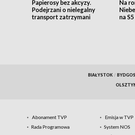
Papierosy bez akcyzy.
Na ro
Podejrzani o nielegalny
Niebe
transport zatrzymani
na S5
BIAŁYSTOK
/
BYDGO
OLSZTY
Abonament TVP
Emisja w TVP
Rada Programowa
System NOS