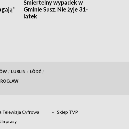
Śmiertelny wypadek w
agają"
Gminie Susz. Nie żyje 31-
latek
KÓW
/
LUBLIN
/
ŁÓDŹ
/
ROCŁAW
 Telewizja Cyfrowa
Sklep TVP
la prasy