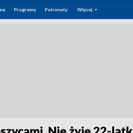
ma
Programy
Patronaty
Więcej
szycami. Nie żyje 22-lat