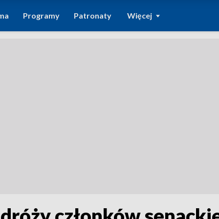
ma
Programy
Patronaty
Więcej
dróży członków senackiej