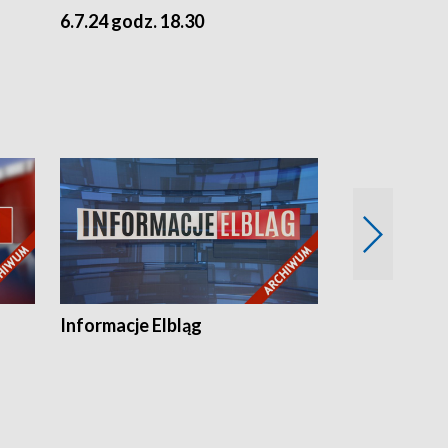
6.7.24 godz. 18.30
5.7.24 godz. 
Informacje Elbląg
Wstaje nowy