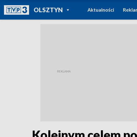
POWRÓT DO
OLSZTYN
Aktualności
Rekla
TVP REGIONY
Kolejnym celem po