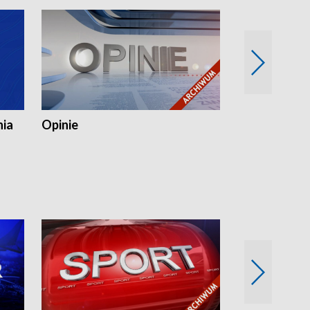
nia
Opinie
Opinie Elblą