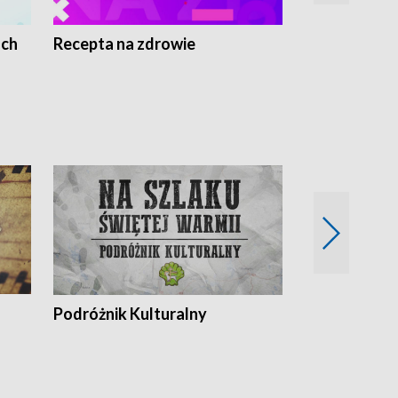
ach
Recepta na zdrowie
Wybieram z
Podróżnik Kulturalny
Okolice Szla