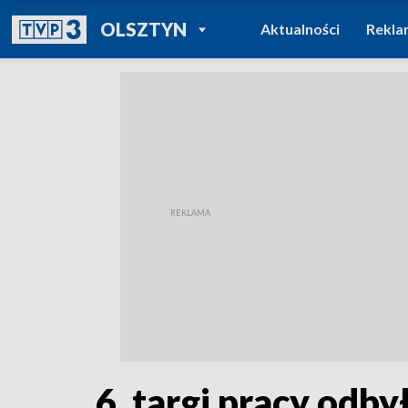
POWRÓT DO
OLSZTYN
Aktualności
Rekla
TVP REGIONY
6. targi pracy odb