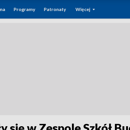
ma
Programy
Patronaty
Więcej
yły się w Zespole Szkół 