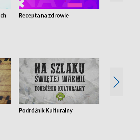
ach
Recepta na zdrowie
Wybieram z
Podróżnik Kulturalny
Okolice Szla