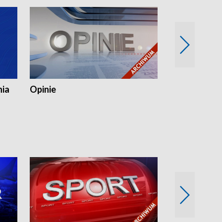
nia
Opinie
Opinie Elblą