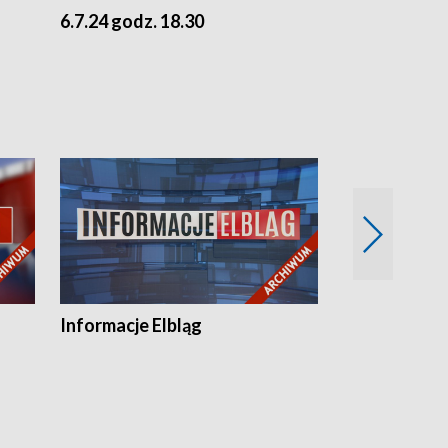
6.7.24 godz. 18.30
5.7.24 godz. 
Informacje Elbląg
Wstaje nowy