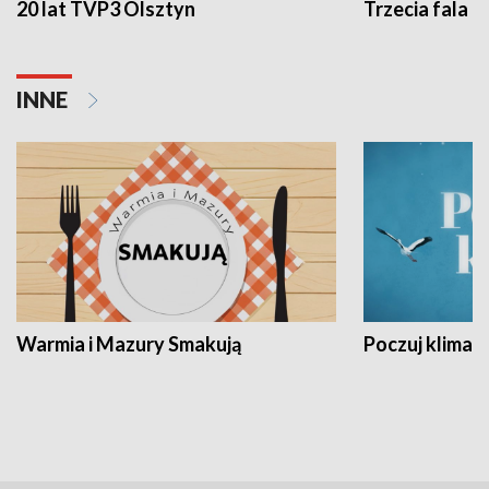
20 lat TVP3 Olsztyn
Trzecia fala -
INNE
Warmia i Mazury Smakują
Poczuj klimat