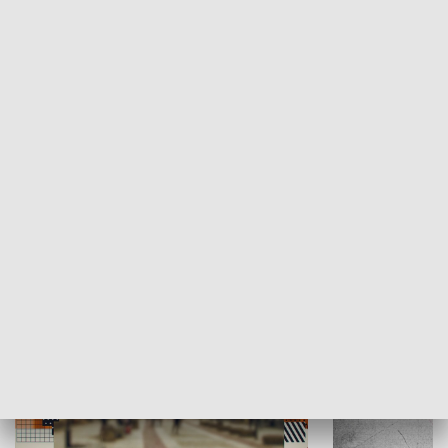
Moje miejsce
Winda region
HISTORIA