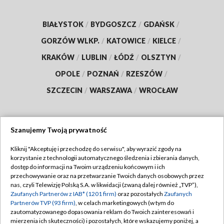
BIAŁYSTOK
/
BYDGOSZCZ
/
GDAŃSK
/
GORZÓW WLKP.
/
KATOWICE
/
KIELCE
/
KRAKÓW
/
LUBLIN
/
ŁÓDŹ
/
OLSZTYN
/
OPOLE
/
POZNAŃ
/
RZESZÓW
/
SZCZECIN
/
WARSZAWA
/
WROCŁAW
Szanujemy Twoją prywatność
Dołącz do nas:
Kliknij "Akceptuję i przechodzę do serwisu", aby wyrazić zgody na
korzystanie z technologii automatycznego śledzenia i zbierania danych,
TVP
dostęp do informacji na Twoim urządzeniu końcowym i ich
Abonament TVP
przechowywanie oraz na przetwarzanie Twoich danych osobowych przez
Regulamin TVP
nas, czyli Telewizję Polską S.A. w likwidacji (zwaną dalej również „TVP”),
Emisja w TVP
Zaufanych Partnerów z IAB* (1201 firm)
oraz pozostałych
Zaufanych
Polityka prywatności
Partnerów TVP (93 firm)
, w celach marketingowych (w tym do
Centrum informacji TVP
Moje zgody
zautomatyzowanego dopasowania reklam do Twoich zainteresowań i
mierzenia ich skuteczności) i pozostałych, które wskazujemy poniżej, a