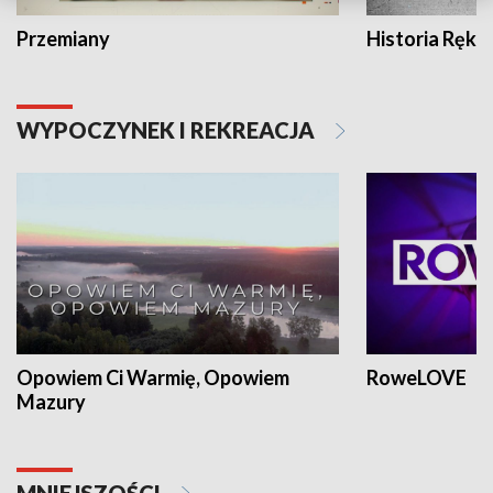
Przemiany
Historia Ręką
WYPOCZYNEK I REKREACJA
Opowiem Ci Warmię, Opowiem
RoweLOVE
Mazury
MNIEJSZOŚCI