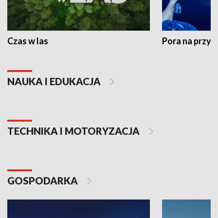
Czas w las
Pora na przyr
NAUKA I EDUKACJA
TECHNIKA I MOTORYZACJA
GOSPODARKA