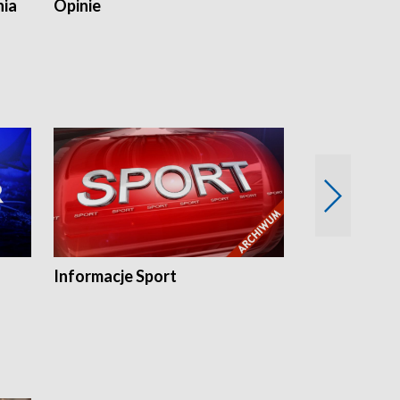
nia
Opinie
Opinie Elblą
Informacje Sport
Flesz sport