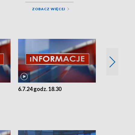
ZOBACZ WIĘCEJ
6.7.24 godz. 18.30
5.7.24 godz. 