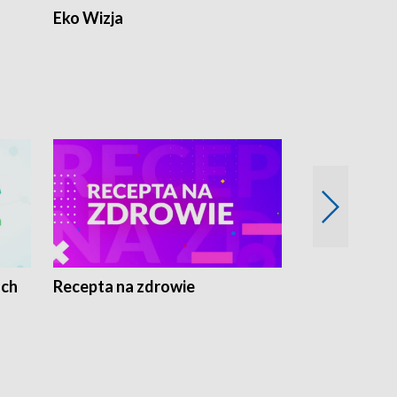
Eko Wizja
ach
Recepta na zdrowie
Wybieram z