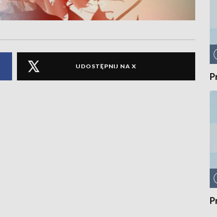
UDOSTĘPNIJ NA X
P
P