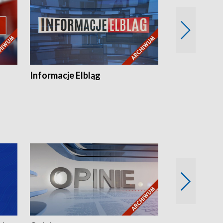
Informacje Elbląg
Wstaje nowy