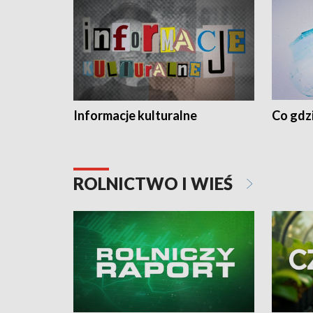
Informacje kulturalne
Co gdzi
ROLNICTWO I WIEŚ