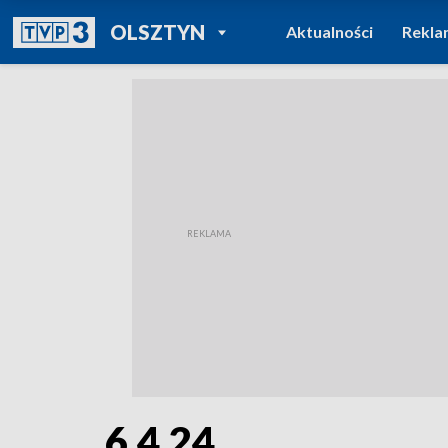
POWRÓT DO
OLSZTYN
Aktualności
Rekla
TVP REGIONY
6.4.24