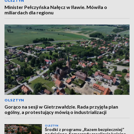
OLSZTYN
Minister Pełczyńska Nałęcz w Iławie. Mówiła o
miliardach dla regionu
OLSZTYN
Gorąco na sesji w Gietrzwałdzie. Rada przyjęła plan
ogólny, a protestujący mówią o industrializacji
OLSZTYN
Środki z programu „Razem bezpieczniej”
podzielone. Samorządy zrealizują kolejne