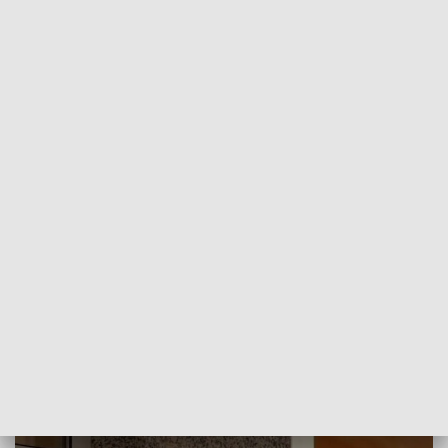
POWRÓT DO
OLSZTYN
TVP REGIONY
Wyborcze zapowiedzi. Kandydaci
przedstawili swoje pomysły
2024-04-04
RW, MH, PP, AW