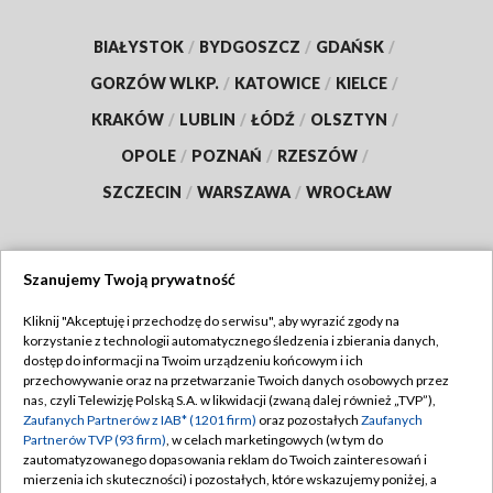
BIAŁYSTOK
/
BYDGOSZCZ
/
GDAŃSK
/
GORZÓW WLKP.
/
KATOWICE
/
KIELCE
/
KRAKÓW
/
LUBLIN
/
ŁÓDŹ
/
OLSZTYN
/
OPOLE
/
POZNAŃ
/
RZESZÓW
/
SZCZECIN
/
WARSZAWA
/
WROCŁAW
Szanujemy Twoją prywatność
Dołącz do nas:
Kliknij "Akceptuję i przechodzę do serwisu", aby wyrazić zgody na
korzystanie z technologii automatycznego śledzenia i zbierania danych,
TVP
dostęp do informacji na Twoim urządzeniu końcowym i ich
Abonament TVP
przechowywanie oraz na przetwarzanie Twoich danych osobowych przez
Regulamin TVP
nas, czyli Telewizję Polską S.A. w likwidacji (zwaną dalej również „TVP”),
Emisja w TVP
Polityka prywatności
Zaufanych Partnerów z IAB* (1201 firm)
oraz pozostałych
Zaufanych
Partnerów TVP (93 firm)
, w celach marketingowych (w tym do
Centrum informacji TVP
Moje zgody
zautomatyzowanego dopasowania reklam do Twoich zainteresowań i
mierzenia ich skuteczności) i pozostałych, które wskazujemy poniżej, a
Naziemna Telewizja Cyfrowa
Pomoc