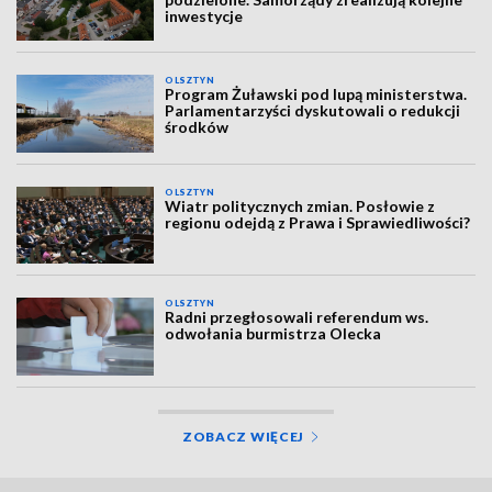
inwestycje
OLSZTYN
Program Żuławski pod lupą ministerstwa.
Parlamentarzyści dyskutowali o redukcji
środków
OLSZTYN
Wiatr politycznych zmian. Posłowie z
regionu odejdą z Prawa i Sprawiedliwości?
OLSZTYN
Radni przegłosowali referendum ws.
odwołania burmistrza Olecka
ZOBACZ WIĘCEJ