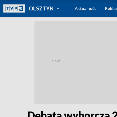
POWRÓT DO
OLSZTYN
Aktualności
Rekla
TVP REGIONY
Debata wyborcza 2