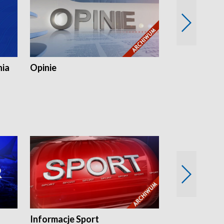
nia
Opinie
Opinie Elblą
Informacje Sport
Flesz sport