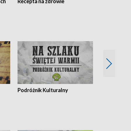
ach
Recepta na zdrowie
Wybieram z
Podróżnik Kulturalny
Okolice Szla