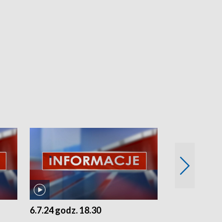
6.7.24 godz. 18.30
5.7.24 godz. 