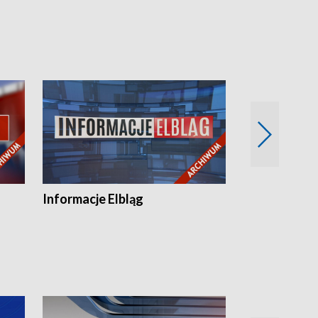
Informacje Elbląg
Wstaje nowy