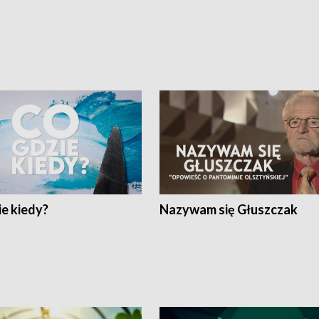
e kiedy?
Nazywam się Głuszczak