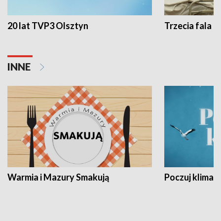
20 lat TVP3 Olsztyn
Trzecia fala -
INNE
Warmia i Mazury Smakują
Poczuj klimat