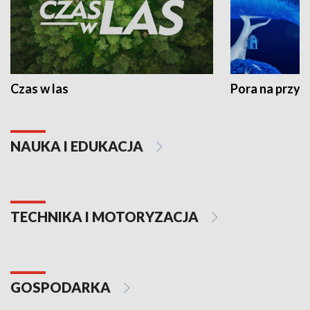
Czas w las
Pora na przyr
NAUKA I EDUKACJA
TECHNIKA I MOTORYZACJA
GOSPODARKA