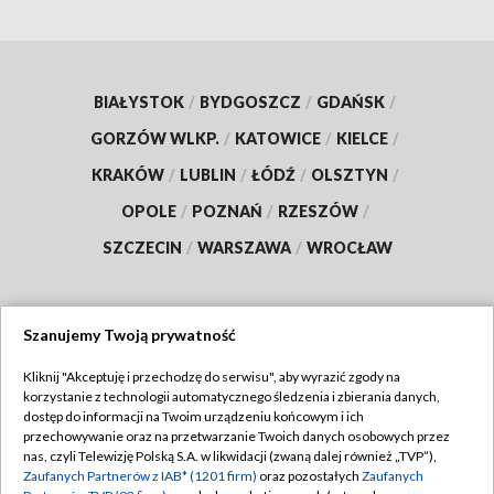
BIAŁYSTOK
/
BYDGOSZCZ
/
GDAŃSK
/
GORZÓW WLKP.
/
KATOWICE
/
KIELCE
/
KRAKÓW
/
LUBLIN
/
ŁÓDŹ
/
OLSZTYN
/
OPOLE
/
POZNAŃ
/
RZESZÓW
/
SZCZECIN
/
WARSZAWA
/
WROCŁAW
Szanujemy Twoją prywatność
Dołącz do nas:
Kliknij "Akceptuję i przechodzę do serwisu", aby wyrazić zgody na
korzystanie z technologii automatycznego śledzenia i zbierania danych,
TVP
dostęp do informacji na Twoim urządzeniu końcowym i ich
Abonament TVP
przechowywanie oraz na przetwarzanie Twoich danych osobowych przez
Regulamin TVP
nas, czyli Telewizję Polską S.A. w likwidacji (zwaną dalej również „TVP”),
Emisja w TVP
Zaufanych Partnerów z IAB* (1201 firm)
oraz pozostałych
Zaufanych
Polityka prywatności