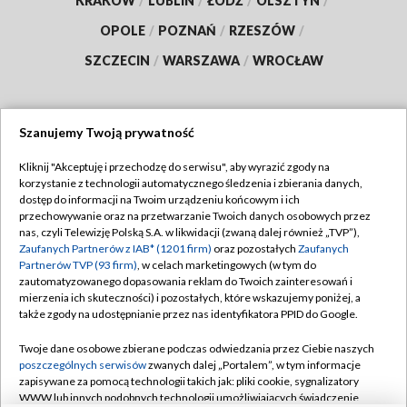
KRAKÓW
/
LUBLIN
/
ŁÓDŹ
/
OLSZTYN
/
OPOLE
/
POZNAŃ
/
RZESZÓW
/
SZCZECIN
/
WARSZAWA
/
WROCŁAW
Szanujemy Twoją prywatność
Dołącz do nas:
Kliknij "Akceptuję i przechodzę do serwisu", aby wyrazić zgody na
korzystanie z technologii automatycznego śledzenia i zbierania danych,
TVP
dostęp do informacji na Twoim urządzeniu końcowym i ich
Abonament TVP
przechowywanie oraz na przetwarzanie Twoich danych osobowych przez
Regulamin TVP
nas, czyli Telewizję Polską S.A. w likwidacji (zwaną dalej również „TVP”),
Emisja w TVP
Polityka prywatności
Zaufanych Partnerów z IAB* (1201 firm)
oraz pozostałych
Zaufanych
Partnerów TVP (93 firm)
, w celach marketingowych (w tym do
Centrum informacji TVP
Moje zgody
zautomatyzowanego dopasowania reklam do Twoich zainteresowań i
mierzenia ich skuteczności) i pozostałych, które wskazujemy poniżej, a
Naziemna Telewizja Cyfrowa
Pomoc
także zgody na udostępnianie przez nas identyfikatora PPID do Google.
Sklep TVP
Biuro reklamy
Twoje dane osobowe zbierane podczas odwiedzania przez Ciebie naszych
Rada Programowa
Kontakt
poszczególnych serwisów
zwanych dalej „Portalem”, w tym informacje
zapisywane za pomocą technologii takich jak: pliki cookie, sygnalizatory
System NOS
WWW lub innych podobnych technologii umożliwiających świadczenie