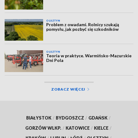
OLSZTYN
Problem z owadami. Rolnicy szukają
pomysłu, jak pozbyć się szkodników
OLSZTYN
Teoria w praktyce. Warmińsko-Mazurskie
Dni Pola
ZOBACZ WIĘCEJ
BIAŁYSTOK
/
BYDGOSZCZ
/
GDAŃSK
/
GORZÓW WLKP.
/
KATOWICE
/
KIELCE
/