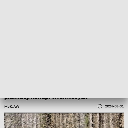
POWRÓT DO
OLSZTYN
TVP REGIONY
Od słomy do włókna. Ruszyły żniwa na
plantacji konopi włóknistych
2024-03-31
MoK, AW