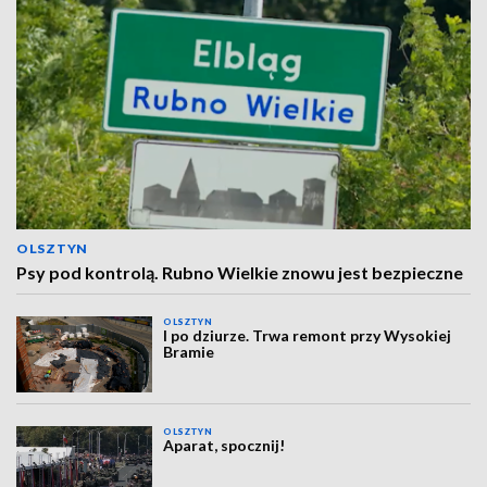
OLSZTYN
Psy pod kontrolą. Rubno Wielkie znowu jest bezpieczne
OLSZTYN
I po dziurze. Trwa remont przy Wysokiej
Bramie
OLSZTYN
Aparat, spocznij!