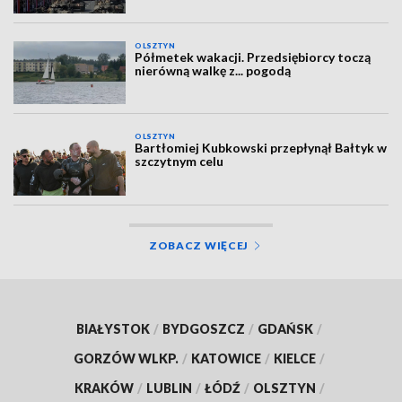
OLSZTYN
Półmetek wakacji. Przedsiębiorcy toczą
nierówną walkę z... pogodą
OLSZTYN
Bartłomiej Kubkowski przepłynął Bałtyk w
szczytnym celu
ZOBACZ WIĘCEJ
BIAŁYSTOK
/
BYDGOSZCZ
/
GDAŃSK
/
GORZÓW WLKP.
/
KATOWICE
/
KIELCE
/
KRAKÓW
/
LUBLIN
/
ŁÓDŹ
/
OLSZTYN
/