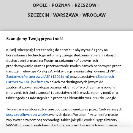
OPOLE
/
POZNAŃ
/
RZESZÓW
/
SZCZECIN
/
WARSZAWA
/
WROCŁAW
Szanujemy Twoją prywatność
Dołącz do nas:
Kliknij "Akceptuję i przechodzę do serwisu", aby wyrazić zgody na
korzystanie z technologii automatycznego śledzenia i zbierania danych,
TVP
dostęp do informacji na Twoim urządzeniu końcowym i ich
Abonament TVP
przechowywanie oraz na przetwarzanie Twoich danych osobowych przez
Regulamin TVP
nas, czyli Telewizję Polską S.A. w likwidacji (zwaną dalej również „TVP”),
Emisja w TVP
Polityka prywatności
Zaufanych Partnerów z IAB* (1201 firm)
oraz pozostałych
Zaufanych
Partnerów TVP (93 firm)
, w celach marketingowych (w tym do
Centrum informacji TVP
Moje zgody
zautomatyzowanego dopasowania reklam do Twoich zainteresowań i
mierzenia ich skuteczności) i pozostałych, które wskazujemy poniżej, a
Naziemna Telewizja Cyfrowa
Pomoc
także zgody na udostępnianie przez nas identyfikatora PPID do Google.
Sklep TVP
Biuro reklamy
Twoje dane osobowe zbierane podczas odwiedzania przez Ciebie naszych
Rada Programowa
Kontakt
poszczególnych serwisów
zwanych dalej „Portalem”, w tym informacje
zapisywane za pomocą technologii takich jak: pliki cookie, sygnalizatory
System NOS
WWW lub innych podobnych technologii umożliwiających świadczenie
dopasowanych i bezpiecznych usług, personalizację treści oraz reklam,
Informacje o nadawcy