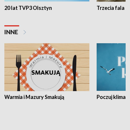
20 lat TVP3 Olsztyn
Trzecia fala -
INNE
Warmia i Mazury Smakują
Poczuj klimat