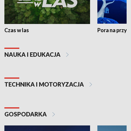
Czas w las
Pora na przyr
NAUKA I EDUKACJA
TECHNIKA I MOTORYZACJA
GOSPODARKA