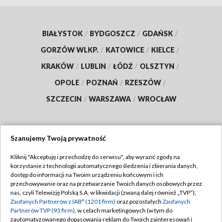
BIAŁYSTOK
/
BYDGOSZCZ
/
GDAŃSK
/
GORZÓW WLKP.
/
KATOWICE
/
KIELCE
/
KRAKÓW
/
LUBLIN
/
ŁÓDŹ
/
OLSZTYN
/
OPOLE
/
POZNAŃ
/
RZESZÓW
/
SZCZECIN
/
WARSZAWA
/
WROCŁAW
Szanujemy Twoją prywatność
Dołącz do nas:
Kliknij "Akceptuję i przechodzę do serwisu", aby wyrazić zgody na
korzystanie z technologii automatycznego śledzenia i zbierania danych,
TVP
dostęp do informacji na Twoim urządzeniu końcowym i ich
Abonament TVP
przechowywanie oraz na przetwarzanie Twoich danych osobowych przez
Regulamin TVP
nas, czyli Telewizję Polską S.A. w likwidacji (zwaną dalej również „TVP”),
Emisja w TVP
Zaufanych Partnerów z IAB* (1201 firm)
oraz pozostałych
Zaufanych
Polityka prywatności
Partnerów TVP (93 firm)
, w celach marketingowych (w tym do
Centrum informacji TVP
Moje zgody
zautomatyzowanego dopasowania reklam do Twoich zainteresowań i