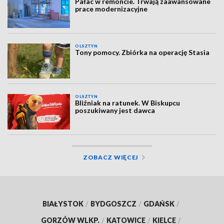
Pałac w remoncie. Trwają zaawansowane
prace modernizacyjne
OLSZTYN
Tony pomocy. Zbiórka na operację Stasia
OLSZTYN
Bliźniak na ratunek. W Biskupcu
poszukiwany jest dawca
ZOBACZ WIĘCEJ
BIAŁYSTOK
/
BYDGOSZCZ
/
GDAŃSK
/
GORZÓW WLKP.
/
KATOWICE
/
KIELCE
/