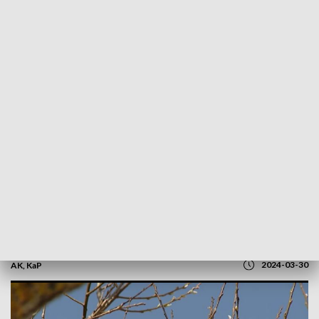
POWRÓT DO
OLSZTYN
TVP REGIONY
Święta na Mazurach. „Czas na
odpoczynek”
2024-03-30
AK, KaP