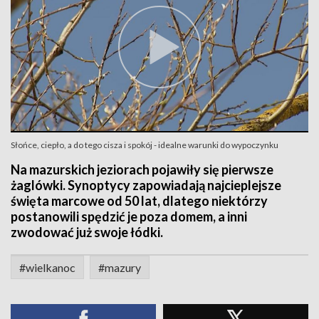
Słońce, ciepło, a do tego cisza i spokój - idealne warunki do wypoczynku
Na mazurskich jeziorach pojawiły się pierwsze
żaglówki. Synoptycy zapowiadają najcieplejsze
święta marcowe od 50 lat, dlatego niektórzy
postanowili spędzić je poza domem, a inni
zwodować już swoje łódki.
#wielkanoc
#mazury