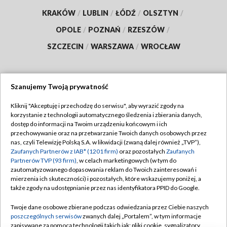
KRAKÓW
/
LUBLIN
/
ŁÓDŹ
/
OLSZTYN
/
OPOLE
/
POZNAŃ
/
RZESZÓW
/
SZCZECIN
/
WARSZAWA
/
WROCŁAW
Szanujemy Twoją prywatność
Dołącz do nas:
Kliknij "Akceptuję i przechodzę do serwisu", aby wyrazić zgody na
korzystanie z technologii automatycznego śledzenia i zbierania danych,
TVP
dostęp do informacji na Twoim urządzeniu końcowym i ich
Abonament TVP
przechowywanie oraz na przetwarzanie Twoich danych osobowych przez
Regulamin TVP
nas, czyli Telewizję Polską S.A. w likwidacji (zwaną dalej również „TVP”),
Emisja w TVP
Polityka prywatności
Zaufanych Partnerów z IAB* (1201 firm)
oraz pozostałych
Zaufanych
Partnerów TVP (93 firm)
, w celach marketingowych (w tym do
Centrum informacji TVP
Moje zgody
zautomatyzowanego dopasowania reklam do Twoich zainteresowań i
mierzenia ich skuteczności) i pozostałych, które wskazujemy poniżej, a
Naziemna Telewizja Cyfrowa
Pomoc
także zgody na udostępnianie przez nas identyfikatora PPID do Google.
Sklep TVP
Biuro reklamy
Twoje dane osobowe zbierane podczas odwiedzania przez Ciebie naszych
Rada Programowa
Kontakt
poszczególnych serwisów
zwanych dalej „Portalem”, w tym informacje
zapisywane za pomocą technologii takich jak: pliki cookie, sygnalizatory