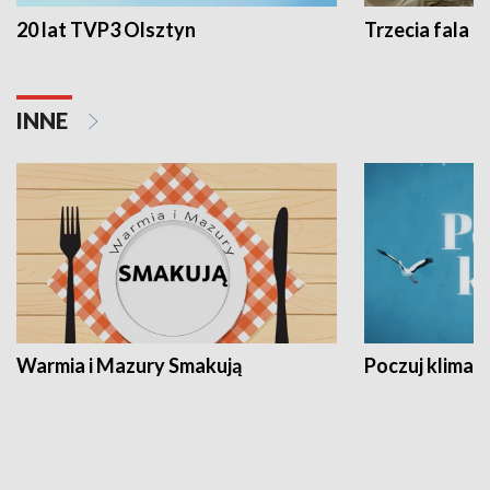
20 lat TVP3 Olsztyn
Trzecia fala -
INNE
Warmia i Mazury Smakują
Poczuj klimat