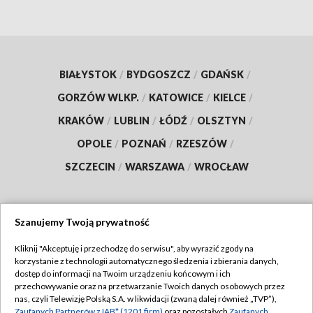
BIAŁYSTOK
/
BYDGOSZCZ
/
GDAŃSK
/
GORZÓW WLKP.
/
KATOWICE
/
KIELCE
/
KRAKÓW
/
LUBLIN
/
ŁÓDŹ
/
OLSZTYN
/
OPOLE
/
POZNAŃ
/
RZESZÓW
/
SZCZECIN
/
WARSZAWA
/
WROCŁAW
Szanujemy Twoją prywatność
Dołącz do nas:
Kliknij "Akceptuję i przechodzę do serwisu", aby wyrazić zgody na
korzystanie z technologii automatycznego śledzenia i zbierania danych,
TVP
dostęp do informacji na Twoim urządzeniu końcowym i ich
Abonament TVP
przechowywanie oraz na przetwarzanie Twoich danych osobowych przez
Regulamin TVP
nas, czyli Telewizję Polską S.A. w likwidacji (zwaną dalej również „TVP”),
Emisja w TVP
Zaufanych Partnerów z IAB* (1201 firm)
oraz pozostałych
Zaufanych
Polityka prywatności