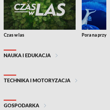
Czas w las
Pora na przyr
NAUKA I EDUKACJA
TECHNIKA I MOTORYZACJA
GOSPODARKA