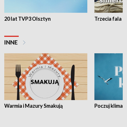
20 lat TVP3 Olsztyn
Trzecia fala -
INNE
Warmia i Mazury Smakują
Poczuj klimat