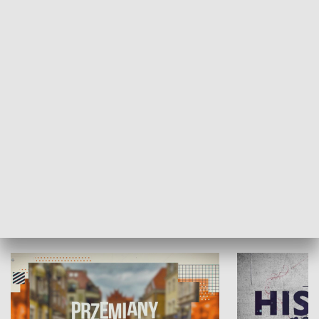
SPOŁECZEŃSTWO
Moje miejsce
Winda region
HISTORIA