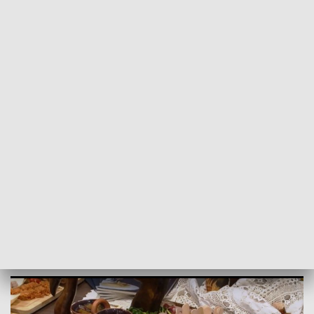
POWRÓT DO
OLSZTYN
TVP REGIONY
Przybywa członków kulinarnej sieci. Jej
znak zostanie zastrzeżony
2024-03-26
PG,MN