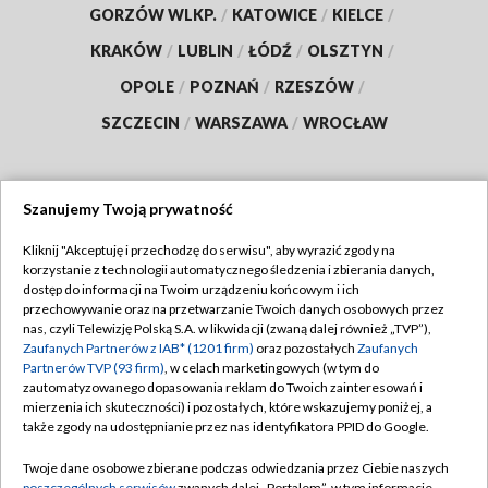
GORZÓW WLKP.
/
KATOWICE
/
KIELCE
/
KRAKÓW
/
LUBLIN
/
ŁÓDŹ
/
OLSZTYN
/
OPOLE
/
POZNAŃ
/
RZESZÓW
/
SZCZECIN
/
WARSZAWA
/
WROCŁAW
Szanujemy Twoją prywatność
Dołącz do nas:
Kliknij "Akceptuję i przechodzę do serwisu", aby wyrazić zgody na
korzystanie z technologii automatycznego śledzenia i zbierania danych,
TVP
dostęp do informacji na Twoim urządzeniu końcowym i ich
Abonament TVP
przechowywanie oraz na przetwarzanie Twoich danych osobowych przez
Regulamin TVP
nas, czyli Telewizję Polską S.A. w likwidacji (zwaną dalej również „TVP”),
Emisja w TVP
Polityka prywatności
Zaufanych Partnerów z IAB* (1201 firm)
oraz pozostałych
Zaufanych
Partnerów TVP (93 firm)
, w celach marketingowych (w tym do
Centrum informacji TVP
Moje zgody
zautomatyzowanego dopasowania reklam do Twoich zainteresowań i
mierzenia ich skuteczności) i pozostałych, które wskazujemy poniżej, a
Naziemna Telewizja Cyfrowa
Pomoc
także zgody na udostępnianie przez nas identyfikatora PPID do Google.
Sklep TVP
Biuro reklamy
Twoje dane osobowe zbierane podczas odwiedzania przez Ciebie naszych
Rada Programowa
poszczególnych serwisów
zwanych dalej „Portalem”, w tym informacje