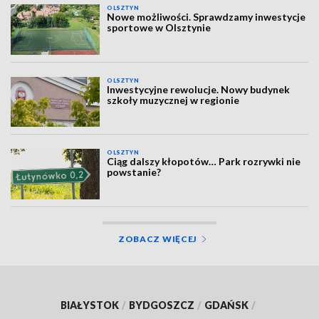
OLSZTYN
Nowe możliwości. Sprawdzamy inwestycje
sportowe w Olsztynie
OLSZTYN
Inwestycyjne rewolucje. Nowy budynek
szkoły muzycznej w regionie
OLSZTYN
Ciąg dalszy kłopotów… Park rozrywki nie
powstanie?
ZOBACZ WIĘCEJ
BIAŁYSTOK
/
BYDGOSZCZ
/
GDAŃSK
/